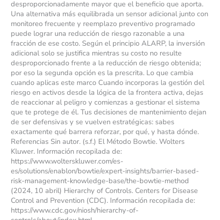
desproporcionadamente mayor que el beneficio que aporta.
Una alternativa más equilibrada un sensor adicional junto con
monitoreo frecuente y reemplazo preventivo programado
puede lograr una reducción de riesgo razonable a una
fracción de ese costo. Según el principio ALARP, la inversión
adicional solo se justifica mientras su costo no resulte
desproporcionado frente a la reducción de riesgo obtenida;
por eso la segunda opción es la prescrita. Lo que cambia
cuando aplicas este marco Cuando incorporas la gestión del
riesgo en activos desde la lógica de la frontera activa, dejas
de reaccionar al peligro y comienzas a gestionar el sistema
que te protege de él. Tus decisiones de mantenimiento dejan
de ser defensivas y se vuelven estratégicas: sabes
exactamente qué barrera reforzar, por qué, y hasta dónde.
Referencias Sin autor. (s.f.) El Método Bowtie. Wolters
Kluwer. Información recopilada de:
https://www.wolterskluwer.com/es-
es/solutions/enablon/bowtie/expert-insights/barrier-based-
risk-management-knowledge-base/the-bowtie-method
(2024, 10 abril) Hierarchy of Controls. Centers for Disease
Control and Prevention (CDC). Información recopilada de:
https://www.cdc.gov/niosh/hierarchy-of-