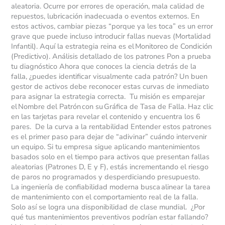
aleatoria. Ocurre por errores de operación, mala calidad de
repuestos, lubricación inadecuada o eventos externos. En
estos activos, cambiar piezas “porque ya les toca” es un error
grave que puede incluso introducir fallas nuevas (Mortalidad
Infantil). Aquí la estrategia reina es el Monitoreo de Condición
(Predictivo). Análisis detallado de los patrones Pon a prueba
tu diagnóstico Ahora que conoces la ciencia detrás de la
falla, ¿puedes identificar visualmente cada patrón? Un buen
gestor de activos debe reconocer estas curvas de inmediato
para asignar la estrategia correcta. Tu misión es emparejar
el Nombre del Patrón con su Gráfica de Tasa de Falla. Haz clic
en las tarjetas para revelar el contenido y encuentra los 6
pares. De la curva a la rentabilidad Entender estos patrones
es el primer paso para dejar de “adivinar” cuándo intervenir
un equipo. Si tu empresa sigue aplicando mantenimientos
basados solo en el tiempo para activos que presentan fallas
aleatorias (Patrones D, E y F), estás incrementando el riesgo
de paros no programados y desperdiciando presupuesto.
La ingeniería de confiabilidad moderna busca alinear la tarea
de mantenimiento con el comportamiento real de la falla.
Solo así se logra una disponibilidad de clase mundial. ¿Por
qué tus mantenimientos preventivos podrían estar fallando?