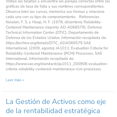
Voltea las tarjetas y encuentra las parejas correctas entre las
gráficas de tasa de falla y sus nombres correspondientes.
Observa bien las curvas, memoriza sus formas y relaciona
cada una con su tipo de comportamiento. Referencias
Nowlan, F. S. y Heap, H. F. (1978, diciembre) Reliability-
Centered Maintenance (reporte AD-A066579). Defense
Technical Information Center (DTIC), Departamento de
Defensa de los Estados Unidos. Información recopilada de:
https://archive.org/details/DTIC_ADA066579 SAE
International. (2009, agosto) JA1011: Evaluation Criteria for
Reliability-Centered Maintenance (RCM) Processes. SAE
International. Información recopilada de:
https://www.sae.org/standards/ja1011_200908-evaluation-
criteria-reliability-centered-maintenance-rcm-processes
Leer más »
La Gestión de Activos como eje
La
Gestión
de la rentabilidad estratégica
de
Activos