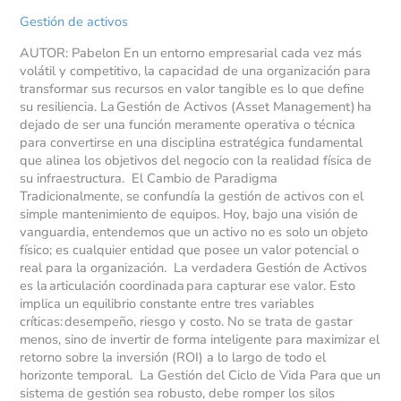
como
Gestión de activos
eje
de
AUTOR: Pabelon En un entorno empresarial cada vez más
la
volátil y competitivo, la capacidad de una organización para
rentabilidad
transformar sus recursos en valor tangible es lo que define
estratégica
su resiliencia. La Gestión de Activos (Asset Management) ha
dejado de ser una función meramente operativa o técnica
para convertirse en una disciplina estratégica fundamental
que alinea los objetivos del negocio con la realidad física de
su infraestructura. El Cambio de Paradigma
Tradicionalmente, se confundía la gestión de activos con el
simple mantenimiento de equipos. Hoy, bajo una visión de
vanguardia, entendemos que un activo no es solo un objeto
físico; es cualquier entidad que posee un valor potencial o
real para la organización. La verdadera Gestión de Activos
es la articulación coordinada para capturar ese valor. Esto
implica un equilibrio constante entre tres variables
críticas: desempeño, riesgo y costo. No se trata de gastar
menos, sino de invertir de forma inteligente para maximizar el
retorno sobre la inversión (ROI) a lo largo de todo el
horizonte temporal. La Gestión del Ciclo de Vida Para que un
sistema de gestión sea robusto, debe romper los silos