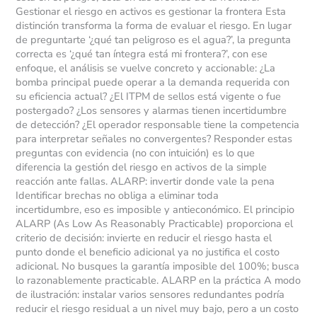
Gestionar el riesgo en activos es gestionar la frontera Esta
distinción transforma la forma de evaluar el riesgo. En lugar
de preguntarte ‘¿qué tan peligroso es el agua?’, la pregunta
correcta es ‘¿qué tan íntegra está mi frontera?’, con ese
enfoque, el análisis se vuelve concreto y accionable: ¿La
bomba principal puede operar a la demanda requerida con
su eficiencia actual? ¿El ITPM de sellos está vigente o fue
postergado? ¿Los sensores y alarmas tienen incertidumbre
de detección? ¿El operador responsable tiene la competencia
para interpretar señales no convergentes? Responder estas
preguntas con evidencia (no con intuición) es lo que
diferencia la gestión del riesgo en activos de la simple
reacción ante fallas. ALARP: invertir donde vale la pena
Identificar brechas no obliga a eliminar toda
incertidumbre, eso es imposible y antieconómico. El principio
ALARP (As Low As Reasonably Practicable) proporciona el
criterio de decisión: invierte en reducir el riesgo hasta el
punto donde el beneficio adicional ya no justifica el costo
adicional. No busques la garantía imposible del 100%; busca
lo razonablemente practicable. ALARP en la práctica A modo
de ilustración: instalar varios sensores redundantes podría
reducir el riesgo residual a un nivel muy bajo, pero a un costo