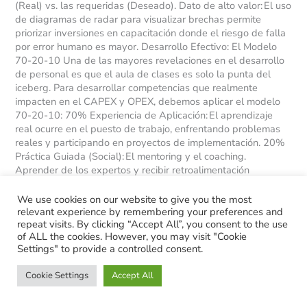
(Real) vs. las requeridas (Deseado). Dato de alto valor: El uso
de diagramas de radar para visualizar brechas permite
priorizar inversiones en capacitación donde el riesgo de falla
por error humano es mayor. Desarrollo Efectivo: El Modelo
70-20-10 Una de las mayores revelaciones en el desarrollo
de personal es que el aula de clases es solo la punta del
iceberg. Para desarrollar competencias que realmente
impacten en el CAPEX y OPEX, debemos aplicar el modelo
70-20-10: 70% Experiencia de Aplicación: El aprendizaje
real ocurre en el puesto de trabajo, enfrentando problemas
reales y participando en proyectos de implementación. 20%
Práctica Guiada (Social): El mentoring y el coaching.
Aprender de los expertos y recibir retroalimentación
constante. 10% Entrenamiento Formal: Cursos, clases y
lecturas que proporcionan el marco conceptual.
We use cookies on our website to give you the most
Complemento externo: En la era de la Industria 4.0, el
relevant experience by remembering your preferences and
repeat visits. By clicking “Accept All”, you consent to the use
desarrollo debe incluir “Upskilling” (mejorar habilidades
of ALL the cookies. However, you may visit "Cookie
actuales) y “Reskilling” (aprender nuevas habilidades para
Settings" to provide a controlled consent.
nuevas tecnologías), asegurando que el personal no quede
obsoleto antes que el activo. Sostenibilidad y Sucesión: El
Cookie Settings
Accept All
Blindaje de la Organización Desarrollar una competencia es
difícil, pero sostenerla es el verdadero reto. La sostenibilidad
se logra mediante cuatro frentes: Evaluación del