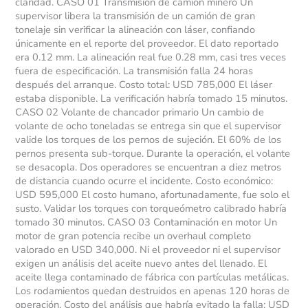
claridad. CASO 01 Transmisión de camión minero Un
supervisor libera la transmisión de un camión de gran
tonelaje sin verificar la alineación con láser, confiando
únicamente en el reporte del proveedor. El dato reportado
era 0.12 mm. La alineación real fue 0.28 mm, casi tres veces
fuera de especificación. La transmisión falla 24 horas
después del arranque. Costo total: USD 785,000 El láser
estaba disponible. La verificación habría tomado 15 minutos.
CASO 02 Volante de chancador primario Un cambio de
volante de ocho toneladas se entrega sin que el supervisor
valide los torques de los pernos de sujeción. El 60% de los
pernos presenta sub-torque. Durante la operación, el volante
se desacopla. Dos operadores se encuentran a diez metros
de distancia cuando ocurre el incidente. Costo económico:
USD 595,000 El costo humano, afortunadamente, fue solo el
susto. Validar los torques con torqueómetro calibrado habría
tomado 30 minutos. CASO 03 Contaminación en motor Un
motor de gran potencia recibe un overhaul completo
valorado en USD 340,000. Ni el proveedor ni el supervisor
exigen un análisis del aceite nuevo antes del llenado. El
aceite llega contaminado de fábrica con partículas metálicas.
Los rodamientos quedan destruidos en apenas 120 horas de
operación. Costo del análisis que habría evitado la falla: USD