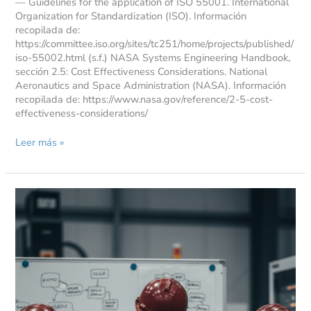
— Guidelines for the application of ISO 55001. International
Organization for Standardization (ISO). Información
recopilada de:
https://committee.iso.org/sites/tc251/home/projects/published/
iso-55002.html (s.f.) NASA Systems Engineering Handbook,
sección 2.5: Cost Effectiveness Considerations. National
Aeronautics and Space Administration (NASA). Información
recopilada de: https://www.nasa.gov/reference/2-5-cost-
effectiveness-considerations/
Leer más »
El
camino
hacia
la
confiabilidad
operacional
a
través
de