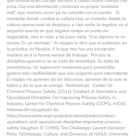
qué desviaciones corrige siempre y cuáles tolera cuando hay
prisa. Con esa información construye su propio “estándar
real”, que muchas veces ya no coincide con el escrito. El
momento donde cambia la cultura Hay un instante donde la
cultura operacional se desplaza, y casi nadie lo registra: es el
segundo exacto en que alguien rompe un punto no
negociable, otro lo nota, y no pasa nada. “Ese silencio no es
neutro. Es un mensaje.” Al equipo le dice que el estándar, en
la práctica, es flexible. Y lo que hoy fue una excepción,
mañana será la forma normal de trabajar. Por eso la
disciplina operativa no se trata de severidad. Se trata de
consistencia. Un supervisor moderado pero predecible
genera más confiabilidad que uno exigente pero intermitente.
El equipo no aprende de los discursos; aprende de lo que se
tolera y de lo que se corrige. Referencias Center for
Chemical Process Safety. (2011) Conduct of Operations and
Operational Discipline: For Improving Process Safety in
Industry. Center for Chemical Process Safety (CCPS), AIChE.
Información recopilada de:
https://www.aiche.org/ccps/publications/books/conduct-
operations-and-operational-discipline-improving-process-
safety Vaughan, D. (1996) The Challenger Launch Decision:
Risky Technology, Culture, and Deviance at NASA. University