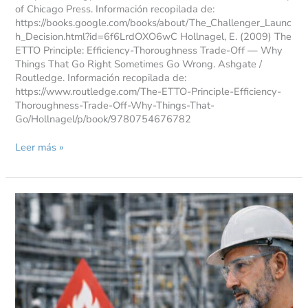
of Chicago Press. Información recopilada de:
https://books.google.com/books/about/The_Challenger_Launc
h_Decision.html?id=6f6LrdOXO6wC Hollnagel, E. (2009) The
ETTO Principle: Efficiency-Thoroughness Trade-Off — Why
Things That Go Right Sometimes Go Wrong. Ashgate /
Routledge. Información recopilada de:
https://www.routledge.com/The-ETTO-Principle-Efficiency-
Thoroughness-Trade-Off-Why-Things-That-
Go/Hollnagel/p/book/9780754676782
Leer más »
Por
qué
la
gestión
del
riesgo
en
activos