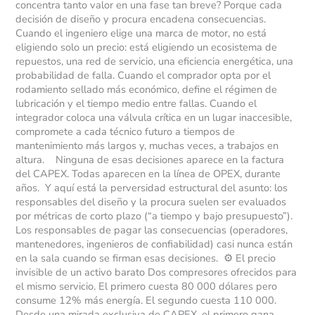
concentra tanto valor en una fase tan breve? Porque cada
decisión de diseño y procura encadena consecuencias.
Cuando el ingeniero elige una marca de motor, no está
eligiendo solo un precio: está eligiendo un ecosistema de
repuestos, una red de servicio, una eficiencia energética, una
probabilidad de falla. Cuando el comprador opta por el
rodamiento sellado más económico, define el régimen de
lubricación y el tiempo medio entre fallas. Cuando el
integrador coloca una válvula crítica en un lugar inaccesible,
compromete a cada técnico futuro a tiempos de
mantenimiento más largos y, muchas veces, a trabajos en
altura. Ninguna de esas decisiones aparece en la factura
del CAPEX. Todas aparecen en la línea de OPEX, durante
años. Y aquí está la perversidad estructural del asunto: los
responsables del diseño y la procura suelen ser evaluados
por métricas de corto plazo (“a tiempo y bajo presupuesto”).
Los responsables de pagar las consecuencias (operadores,
mantenedores, ingenieros de confiabilidad) casi nunca están
en la sala cuando se firman esas decisiones. ⚙️ El precio
invisible de un activo barato Dos compresores ofrecidos para
el mismo servicio. El primero cuesta 80 000 dólares pero
consume 12% más energía. El segundo cuesta 110 000.
Desde una mirada exclusiva de CAPEX, el primero gana.