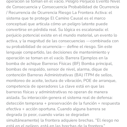
operación se toman en el vacío. Peligro Perjuicio Evento Nivel
de Consecuencia y Consecuencia Probabilidad de Ocurrencia
/ Recurrencia de Ocurrencia Riesgo La Frontera Activa: el
sistema que te protege El Camino Causal es el marco
conceptual que articula cómo un peligro latente puede
convertirse en pérdida real. Su lógica es escalonada: el
perjuicio potencial existe en el mundo material, un evento lo
activa, y la magnitud de las consecuencias —combinada con
su probabilidad de ocurrencia— define el riesgo. Sin este
lenguaje compartido, las decisiones de mantenimiento y
operación se toman en el vacío. Barrera Ejemplos en la
bomba de achique Barreras Físicas (BF) Bomba principal,
bombas de respaldo, sensor de nivel, alarma, dique de
contención Barreras Administrativas (BA) ITPM de sellos,
monitoreo de aceite, lectura de vibración, POE de arranque,
competencia de operadores La clave está en que las
barreras físicas y administrativas no operan de manera
aislada. Su interacción genera el sistema real de defensa:
detección temprana + preservación de la función + respuesta
efectiva + acción oportuna. Cuando alguna barrera se
degrada (o peor, cuando varias se degradan
simultáneamente) la frontera adquiere brechas. “El riesgo no
está en el peligro, está en las brechas de la frontera.”