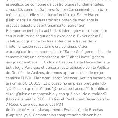
específico. Se compone de cuatro pilares fundamentales,
conocidos como los Saberes: Saber (Conocimiento): La base
teórica, el estudio y la educación técnica. Saber Hacer
(Habilidad): La destreza técnica obtenida mediante la
práctica guiada y el entrenamiento. Saber Ser
(Comportamiento): La actitud, el liderazgo y el compromiso
con la cultura de seguridad y excelencia. Experiencia: El
catalizador que une los tres anteriores a través de la
implementación real y la mejora continua. Visión
estratégica: Una competencia sin “Saber Ser” genera islas de
conocimiento; una competencia sin “Saber Hacer” genera
riesgos operativos. El Ciclo de Gestión: De la Necesidad a la
Estrategia Para que el personal esté alineado con la Política
de Gestión de Activos, debemos aplicar el ciclo de mejora
continua PHVA (Planificar, Hacer, Verificar, Actuar) basado en
la norma ISO 10015: El proceso no empieza preguntando
“¿Qué curso quieres?”, sino “¿Qué debe hacerse?”. Identificar
el rol: ¿Quién es responsable y con qué nivel de autoridad?
(Uso de la matriz RACI). Definir el Perfil Ideal: Basado en los
7 Roles Clave del marco del IAM
(Institute of Asset Management). Evaluación de Brechas
(Gap Analysis): Comparar las competencias disponibles