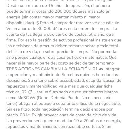
Desde una mirada de 15 años de operación, el primero
puede terminar costando 200 000 dólares más solo en
energía (sin contar mayor mantenimiento ni menor
disponibilidad). $ Pero el comprador rara vez ve ese cálculo.
Ve un ahorro de 30 000 dólares en la orden de compra. La
cuenta de luz llega a otro centro de costos, otro año, otra
firma. Por eso la gestión de activos profesional insiste en que
las decisiones de procura deben tomarse sobre precio total
del ciclo de vida, no sobre precio de compra. No por moda,
sino porque cualquier otra cosa es ficción matemática. Qué
hacer si la mayor parte del costo se decide tan temprano
TRES ACCIONES CAMBIAN LA ECUACIÓN. 01 👥 Integrar
a operación y mantenimiento Son ellos quienes heredan las
decisiones. Su criterio sobre accesibilidad, estandarización de
repuestos y mantenibilidad vale más que cualquier ficha
técnica. 02 📋 Usar un filtro serio de requerimientos Marcos
como MoSCoW (Debe, Debería, Puede, No es necesario
tener) obligan al equipo a separar lo crítico de lo negociable.
Sin ese filtro, toda negociación termina decidiéndose por
precio. 03 📈 Exigir proyecciones de costo de ciclo de vida
Un proveedor serio puede modelar 10 a 20 años de energía,
repuestos y mantenimiento con razonable certeza. Si un