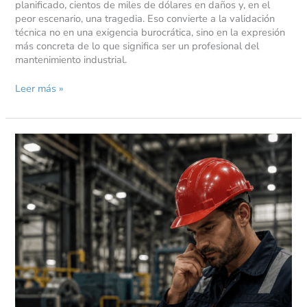
planificado, cientos de miles de dólares en daños y, en el
peor escenario, una tragedia. Eso convierte a la validación
técnica no en una exigencia burocrática, sino en la expresión
más concreta de lo que significa ser un profesional del
mantenimiento industrial.
Leer más »
El
80%
del
costo
de
un
activo
ya
está
decidido
antes
de
que