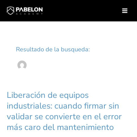
Ir
Inicio
Daniel Trejo
al
contenido
Liberación de equipos
Liberación
de
industriales: cuando firmar sin
equipos
industriales:
validar se convierte en el error
cuando
firmar
más caro del mantenimiento
sin
validar