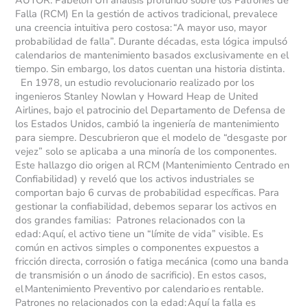
AUTOR: Pabelon Un análisis profundo sobre los Patrones de
Falla (RCM) En la gestión de activos tradicional, prevalece
una creencia intuitiva pero costosa: “A mayor uso, mayor
probabilidad de falla”. Durante décadas, esta lógica impulsó
calendarios de mantenimiento basados exclusivamente en el
tiempo. Sin embargo, los datos cuentan una historia distinta.
En 1978, un estudio revolucionario realizado por los
ingenieros Stanley Nowlan y Howard Heap de United
Airlines, bajo el patrocinio del Departamento de Defensa de
los Estados Unidos, cambió la ingeniería de mantenimiento
para siempre. Descubrieron que el modelo de “desgaste por
vejez” solo se aplicaba a una minoría de los componentes.
Este hallazgo dio origen al RCM (Mantenimiento Centrado en
Confiabilidad) y reveló que los activos industriales se
comportan bajo 6 curvas de probabilidad específicas. Para
gestionar la confiabilidad, debemos separar los activos en
dos grandes familias: Patrones relacionados con la
edad: Aquí, el activo tiene un “límite de vida” visible. Es
común en activos simples o componentes expuestos a
fricción directa, corrosión o fatiga mecánica (como una banda
de transmisión o un ánodo de sacrificio). En estos casos,
el Mantenimiento Preventivo por calendario es rentable.
Patrones no relacionados con la edad: Aquí la falla es