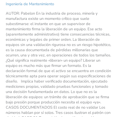
se
Ingeniería de Mantenimiento
convierte
AUTOR: Pabelon En la industria de proceso, minería y
en
manufactura existe un momento crítico que suele
el
subestimarse: el instante en que un supervisor de
error
mantenimiento firma la liberación de un equipo. Ese acto
más
(aparentemente administrativo) tiene consecuencias técnicas,
caro
económicas y legales de primer orden. La liberación de
del
equipos sin una validación rigurosa no es un riesgo hipotético,
mantenimiento
es la causa documentada de pérdidas millonarias que
ocurren, una y otra vez, en operaciones de todos los tamaños.
¿Qué significa realmente «liberar» un equipo? Liberar un
equipo es mucho más que firmar un formato. Es la
declaración formal de que el activo se encuentra en condición
técnicamente apta para operar según sus especificaciones de
diseño. Implica haber verificado documentación, ejecutado
mediciones propias, validado pruebas funcionales y tomado
una decisión fundamentada en datos. Lo que no es la
liberación de equipos: un trámite de aprobación que se firma
bajo presión porque producción necesita el equipo «ya».
CASOS DOCUMENTADOS El costo real de no validar Los
números hablan por sí solos. Tres casos ilustran el patrón con