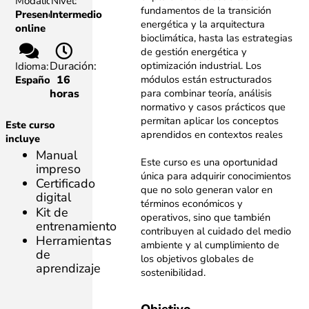
Modalidad:
Nivel:
fundamentos de la transición
Presencial,
Intermedio
energética y la arquitectura
online
bioclimática, hasta las estrategias
de gestión energética y
optimización industrial. Los
Duración:
Idioma:
módulos están estructurados
16
Español
para combinar teoría, análisis
horas
normativo y casos prácticos que
permitan aplicar los conceptos
Este curso
aprendidos en contextos reales
incluye
Manual
Este curso es una oportunidad
impreso
única para adquirir conocimientos
Certificado
que no solo generan valor en
digital
términos económicos y
Kit de
operativos, sino que también
entrenamiento
contribuyen al cuidado del medio
Herramientas
ambiente y al cumplimiento de
de
los objetivos globales de
aprendizaje
sostenibilidad.