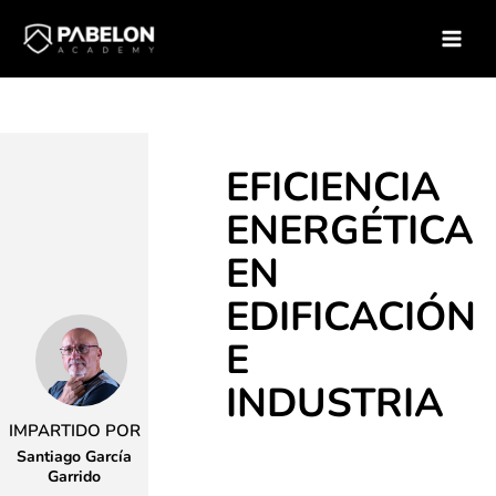
Ir
Inicio
Soluciones para empresas
Catálogo de Cursos
al
Curso – Eficiencia Energetica en Edificacion e Industria
contenido
EFICIENCIA
ENERGÉTICA
EN
EDIFICACIÓN
E
INDUSTRIA
IMPARTIDO POR
Santiago García
Garrido