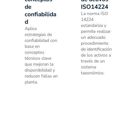
de
ISO14224
confiabilida
La norma ISO
14224
d
estandariza y
Aplica
permite realizar
estrategias de
un adecuado
confiabilidad con
procedimiento
base en
de identificación
conceptos
de los activos a
técnicos clave
través de un
que mejoran la
sistema
disponibilidad y
taxonómico.
reducen fallas en
planta.