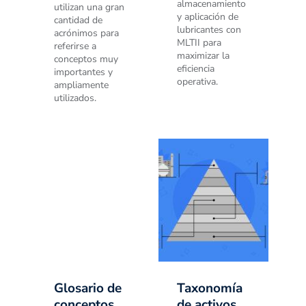
almacenamiento
utilizan una gran
y aplicación de
cantidad de
lubricantes con
acrónimos para
MLTII para
referirse a
maximizar la
conceptos muy
eficiencia
importantes y
operativa.
ampliamente
utilizados.
Glosario de
Taxonomía
conceptos
de activos