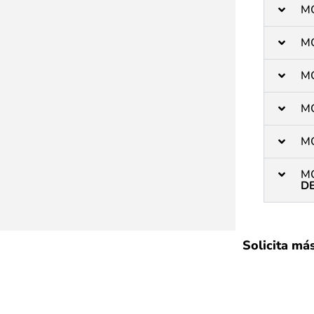
M
M
M
M
M
M
D
Solicita má