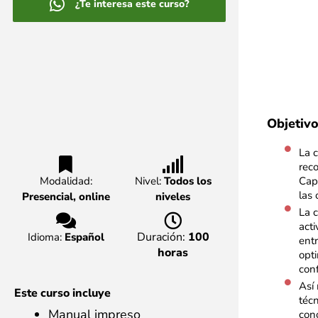
¿Te interesa este curso?
Objetiv
La 
rec
Modalidad:
Nivel:
Todos los
Capa
las 
Presencial, online
niveles
La 
act
Duración:
100
Idioma:
Español
ent
horas
opt
conf
Así 
Este curso incluye
técn
Manual impreso
cono