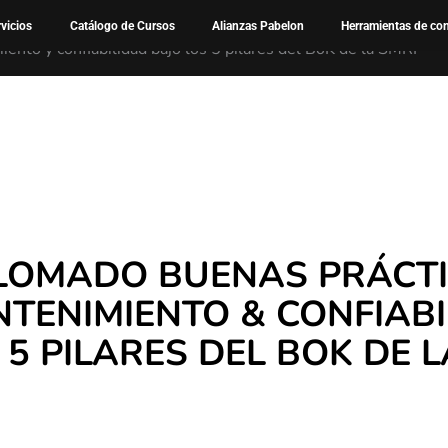
Cursos
rvicios
Catálogo de Cursos
Alianzas Pabelon
Herramientas de co
nto y confiabilidad bajo los 5 pilares del BoK de la SMRP
LOMADO BUENAS PRÁCTI
TENIMIENTO & CONFIABI
 5 PILARES DEL BOK DE 