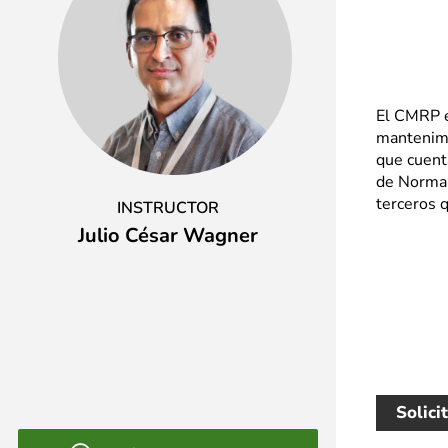
El CMRP es
mantenimie
que cuent
de Normal
terceros q
INSTRUCTOR
Julio César Wagner
Solici