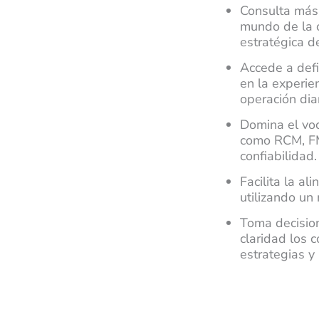
Consulta más
mundo de la c
estratégica de
Accede a defi
en la experie
operación diar
Domina el voc
como RCM, FME
confiabilidad.
Facilita la al
utilizando un
Toma decisio
claridad los 
estrategias y