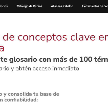
sario de conceptos de confiabilidad
rvicios
Catálogo de Cursos
Alianzas Pabelon
Herramientas de co
 de conceptos clave en
a
te glosario con más de 100 térm
lario y obtén acceso inmediato
o y consolida tu base de
 confiabilidad: