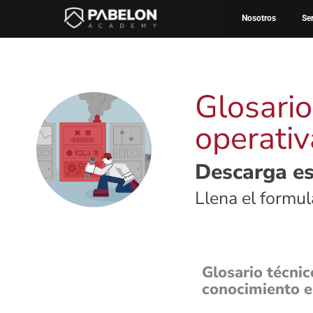
Ir
Inicio
Biblioteca de contenidos
Recursos
Glo
Nosotros
Se
al
contenido
Glosario
operativ
Descarga es
Llena el formu
Glosario técnic
conocimiento en