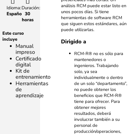
análisis RCM puede estar listo en
Idioma:
Duración:
unos pocos días. Si tiene
Español
30
herramientas de software RCM
horas
que siguen estos estándares, aún
puede utilizarlas.
Este curso
incluye
Dirigido a
Manual
impreso
RCM-R® no es sólo para
Certificado
mantenedores o
digital
ingenieros. Trabajando
Kit de
solo, ya sea
entrenamiento
individualmente o dentro
Herramientas
de un solo “departamento”,
de
no puede obtener los
aprendizaje
beneficios que RCM-R®
tiene para ofrecer. Para
obtener mejores
resultados, deberá
involucrar también a su
personal de
producción/operaciones,