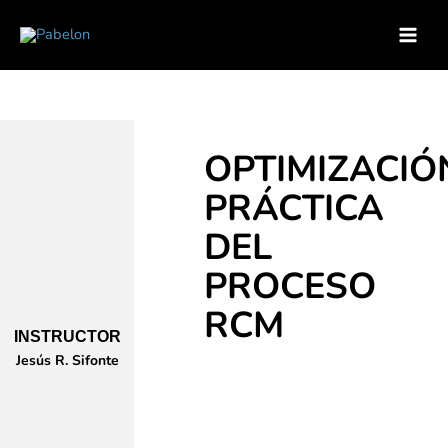
Ir
Inicio
Soluciones para empresas
Catálogo de Cursos
al
Curso – Optimizacion practica del proceso RCM
contenido
OPTIMIZACIÓ
PRÁCTICA
DEL
PROCESO
RCM
INSTRUCTOR
Jesús R. Sifonte