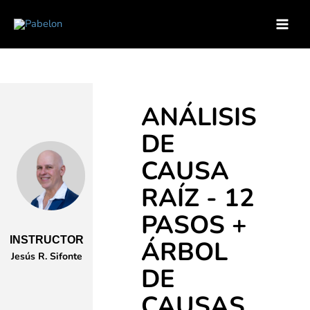
Ir
Inicio
Soluciones para empresas
Catálogo de Cursos
al
Curso – Analisis de Causa Raiz 12 Pasos arbol de Causas
contenido
ANÁLISIS
DE
CAUSA
RAÍZ - 12
PASOS +
INSTRUCTOR
ÁRBOL
Jesús R. Sifonte
DE
CAUSAS