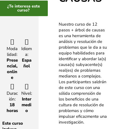
¿Te interesa este
curso?
Nuestro curso de 12
pasos + árbol de causas
es una herramienta de
análisis y resolución de
problemas que le da a su
Moda
Idiom
equipo habilidades para
lidad:
a:
identificar y abordar la(s)
Prese
Espa
causa(s)
subyacente(s)
ncial,
ñol
real(es) de problemas
onlin
medianos a complejos.
e
Los participantes saldrán
de este
curso con una
Durac
Nivel:
sólida comprensión de
ión:
Inter
los beneficios de una
18
medi
cultura de resolución de
horas
o
problemas y
cómo
impulsar eficazmente una
investigación.
Este curso