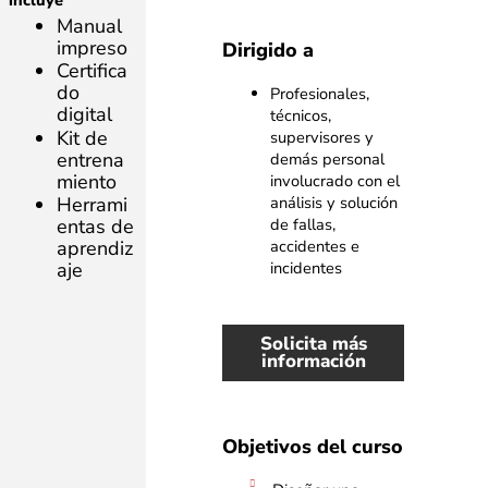
incluye
Manual
impreso
Dirigido a
Certifica
do
Profesionales,
digital
técnicos,
Kit de
supervisores
y
entrena
demás
personal
miento
involucrado con el
análisis y solución
Herrami
de fallas,
entas de
accidentes e
aprendiz
incidentes
aje
Solicita más
información
Objetivos del curso