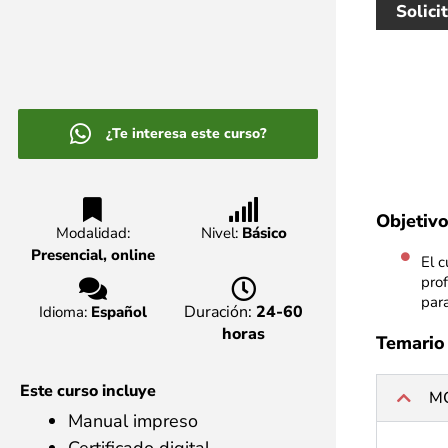
Solici
¿Te interesa este curso?
Objetivo
Modalidad:
Nivel:
Básico
Presencial, online
El 
pro
para
Duración:
24-60
Idioma:
Español
horas
Temario
Este curso incluye
M
Manual impreso