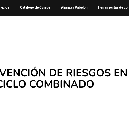
Cursos
Curso – Prevencion de Riesgos en Centrales de Cicl
rvicios
Catálogo de Cursos
Alianzas Pabelon
Herramientas de co
VENCIÓN DE RIESGOS EN
CICLO COMBINADO