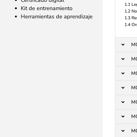
Certificado digital
1.1 Le
Kit de entrenamiento
1.2 No
Herramientas de aprendizaje
1.3 Re
1.4 Or
M
M
M
M
M
M
M