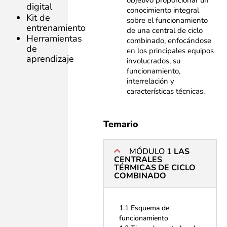
objetivo proporcionar un
digital
conocimiento integral
Kit de
sobre el funcionamiento
entrenamiento
de una central de ciclo
Herramientas
combinado, enfocándose
de
en los principales equipos
aprendizaje
involucrados, su
funcionamiento,
interrelación y
características técnicas.
Temario
MÓDULO 1
LAS
CENTRALES
TÉRMICAS DE CICLO
COMBINADO
1.1 Esquema de
funcionamiento