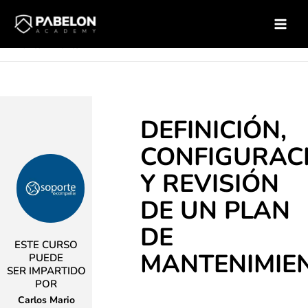
Ir
Inicio
Soluciones para empresas
Catálogo de Cursos
al
Curso – Definicion, configuracion y revision de un plan de
contenido
mantenimiento
DEFINICIÓN,
CONFIGURAC
Y REVISIÓN
DE UN PLAN
DE
ESTE CURSO
MANTENIMIEN
PUEDE
SER IMPARTIDO
POR
Carlos Mario