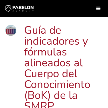
Ir
Inicio
Biblioteca de contenidos
Recursos
al
Guía indicadores book SMRP
contenido
Guía de
indicadores y
fórmulas
alineados al
Cuerpo del
Conocimiento
(BoK) de la
SMRP