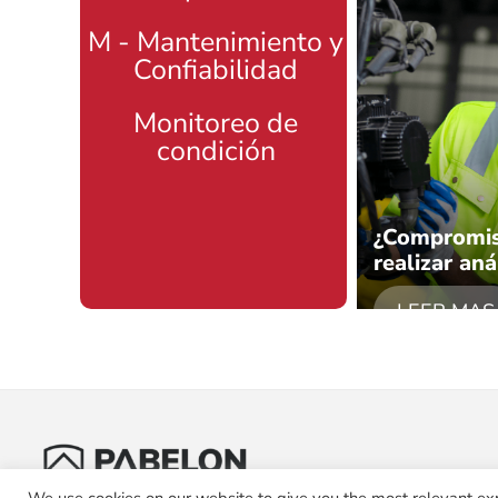
M - Mantenimiento y
Confiabilidad
Monitoreo de
condición
¿Compromis
realizar an
LEER MAS
We use cookies on our website to give you the most relevant ex