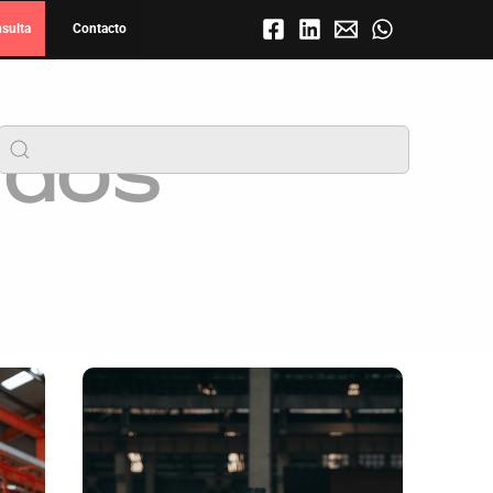
nsulta
Contacto
BUSCAR
idos