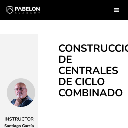
Ir
Inicio
Soluciones para empresas
Catálogo de Cursos
al
Curso – Construccion de Centrales de Ciclo Combinado
contenido
CONSTRUCCI
DE
CENTRALES
DE CICLO
COMBINADO
INSTRUCTOR
Santiago García