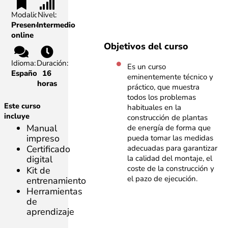
Modalidad:
Nivel:
Presencial,
Intermedio
online
Objetivos del curso
Idioma:
Duración:
Es un curso
Español
16
eminentemente técnico y
horas
práctico, que muestra
todos los problemas
Este curso
habituales en la
incluye
construcción de plantas
Manual
de energía de forma que
impreso
pueda tomar las medidas
adecuadas para garantizar
Certificado
la calidad del montaje, el
digital
coste de la construcción y
Kit de
el pazo de ejecución.
entrenamiento
Herramientas
de
aprendizaje