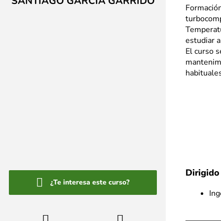
SANTIAGO GARCÍA GARRIDO​
Formación
turbocomp
Temperatu
estudiar 
El curso s
mantenimi
habituale
Dirigido
¿Te interesa este curso?
Ing