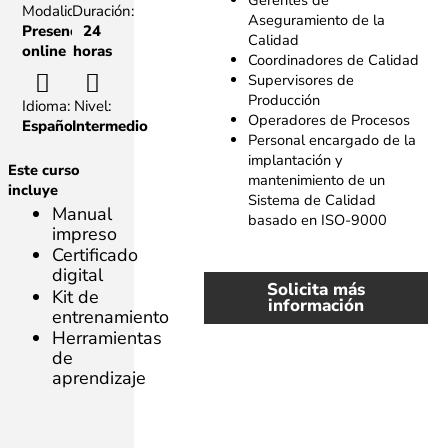
Gerentes de
Modalidad:
Duración:
Aseguramiento de la
Presencial,
24
Calidad
online
horas
Coordinadores de Calidad
Supervisores de
Producción
Idioma:
Nivel:
Operadores de Procesos
Español
Intermedio
Personal encargado de la
implantación y
Este curso
mantenimiento de un
incluye
Sistema de Calidad
Manual
basado en ISO-9000
impreso
Certificado
digital
Solicita más
Kit de
información
entrenamiento
Herramientas
de
aprendizaje