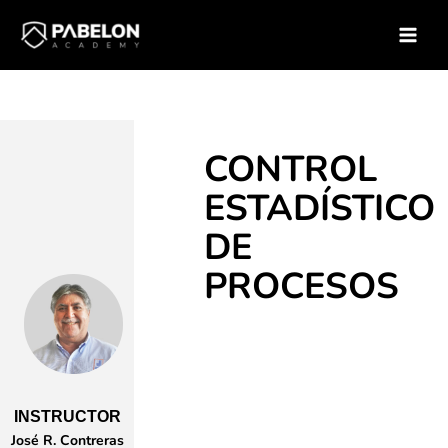
Ir
Inicio
Soluciones para empresas
Catálogo de Cursos
al
Curso – Control Estadistico de Procesos
contenido
CONTROL
ESTADÍSTICO
DE
PROCESOS
INSTRUCTOR
José R. Contreras