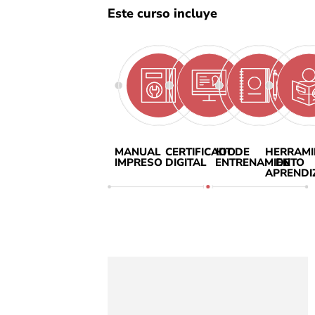
Este curso incluye
MANUAL
CERTIFICADO
KIT DE
HERRAMI
IMPRESO
DIGITAL
ENTRENAMIENTO
DE
APRENDI