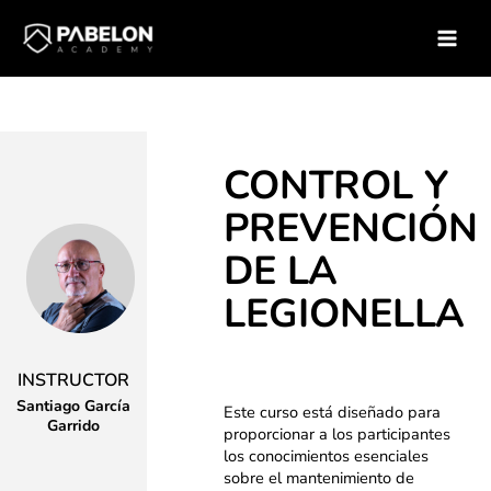
Ir
Inicio
Soluciones para empresas
Catálogo de Cursos
al
Curso – Control y Prevencion de la Legionella
contenido
CONTROL Y
PREVENCIÓN
DE LA
LEGIONELLA
INSTRUCTOR
Santiago García
Este curso está diseñado para
Garrido
proporcionar a los participantes
los conocimientos esenciales
sobre el mantenimiento de