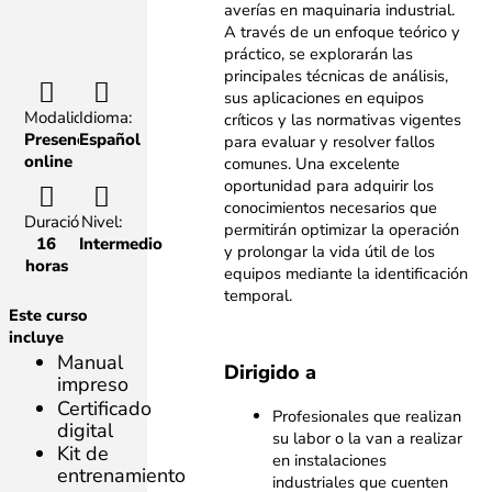
averías en maquinaria industrial.
A través de un enfoque teórico y
práctico, se explorarán las
principales técnicas de análisis,
sus aplicaciones en equipos
Modalidad:
Idioma:
críticos y las normativas vigentes
Presencial,
Español
para evaluar y resolver fallos
online
comunes. Una excelente
oportunidad para adquirir los
conocimientos necesarios que
Duración:
Nivel:
permitirán optimizar la operación
16
Intermedio
y prolongar la vida útil de los
horas
equipos mediante la identificación
temporal.
Este curso
incluye
Manual
Dirigido a
impreso
Certificado
Profesionales que realizan
digital
su labor o la van a realizar
Kit de
en instalaciones
entrenamiento
industriales que cuenten