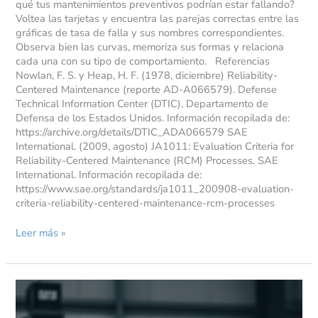
qué tus mantenimientos preventivos podrían estar fallando?
Voltea las tarjetas y encuentra las parejas correctas entre las
gráficas de tasa de falla y sus nombres correspondientes.
Observa bien las curvas, memoriza sus formas y relaciona
cada una con su tipo de comportamiento. Referencias
Nowlan, F. S. y Heap, H. F. (1978, diciembre) Reliability-
Centered Maintenance (reporte AD-A066579). Defense
Technical Information Center (DTIC), Departamento de
Defensa de los Estados Unidos. Información recopilada de:
https://archive.org/details/DTIC_ADA066579 SAE
International. (2009, agosto) JA1011: Evaluation Criteria for
Reliability-Centered Maintenance (RCM) Processes. SAE
International. Información recopilada de:
https://www.sae.org/standards/ja1011_200908-evaluation-
criteria-reliability-centered-maintenance-rcm-processes
Leer más »
El
camino
hacia