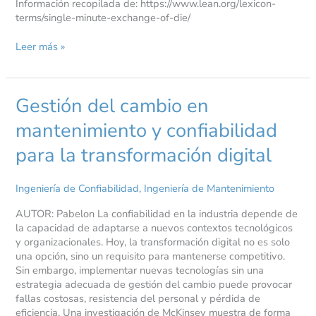
Información recopilada de: https://www.lean.org/lexicon-
terms/single-minute-exchange-of-die/
Leer más »
Gestión del cambio en
Gestión
del
mantenimiento y confiabilidad
cambio
en
para la transformación digital
mantenimiento
y
confiabilidad
Ingeniería de Confiabilidad
,
Ingeniería de Mantenimiento
para
la
AUTOR: Pabelon La confiabilidad en la industria depende de
transformación
la capacidad de adaptarse a nuevos contextos tecnológicos
digital
y organizacionales. Hoy, la transformación digital no es solo
una opción, sino un requisito para mantenerse competitivo.
Sin embargo, implementar nuevas tecnologías sin una
estrategia adecuada de gestión del cambio puede provocar
fallas costosas, resistencia del personal y pérdida de
eficiencia. Una investigación de McKinsey muestra de forma