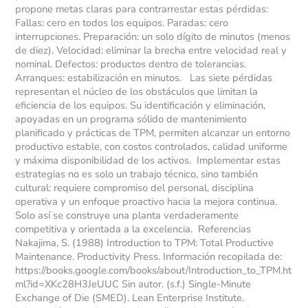
propone metas claras para contrarrestar estas pérdidas:
Fallas: cero en todos los equipos. Paradas: cero
interrupciones. Preparación: un solo dígito de minutos (menos
de diez). Velocidad: eliminar la brecha entre velocidad real y
nominal. Defectos: productos dentro de tolerancias.
Arranques: estabilización en minutos. Las siete pérdidas
representan el núcleo de los obstáculos que limitan la
eficiencia de los equipos. Su identificación y eliminación,
apoyadas en un programa sólido de mantenimiento
planificado y prácticas de TPM, permiten alcanzar un entorno
productivo estable, con costos controlados, calidad uniforme
y máxima disponibilidad de los activos. Implementar estas
estrategias no es solo un trabajo técnico, sino también
cultural: requiere compromiso del personal, disciplina
operativa y un enfoque proactivo hacia la mejora continua.
Solo así se construye una planta verdaderamente
competitiva y orientada a la excelencia. Referencias
Nakajima, S. (1988) Introduction to TPM: Total Productive
Maintenance. Productivity Press. Información recopilada de:
https://books.google.com/books/about/Introduction_to_TPM.ht
ml?id=XKc28H3JeUUC Sin autor. (s.f.) Single-Minute
Exchange of Die (SMED). Lean Enterprise Institute.