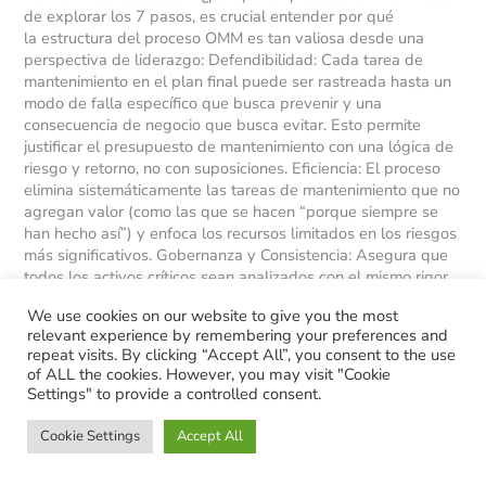
de explorar los 7 pasos, es crucial entender por qué
la estructura del proceso OMM es tan valiosa desde una
perspectiva de liderazgo: Defendibilidad: Cada tarea de
mantenimiento en el plan final puede ser rastreada hasta un
modo de falla específico que busca prevenir y una
consecuencia de negocio que busca evitar. Esto permite
justificar el presupuesto de mantenimiento con una lógica de
riesgo y retorno, no con suposiciones. Eficiencia: El proceso
elimina sistemáticamente las tareas de mantenimiento que no
agregan valor (como las que se hacen “porque siempre se
han hecho así”) y enfoca los recursos limitados en los riesgos
más significativos. Gobernanza y Consistencia: Asegura que
todos los activos críticos sean analizados con el mismo rigor,
creando un estándar de cuidado en toda la organización y
We use cookies on our website to give you the most
reduciendo la dependencia del conocimiento de individuos
relevant experience by remembering your preferences and
clave. Documentación y Conocimiento: Genera un
repeat visits. By clicking “Accept All”, you consent to the use
conocimiento profundo y documentado sobre cómo nuestros
of ALL the cookies. However, you may visit "Cookie
activos fallan, un activo intelectual invaluable para la mejora
Settings" to provide a controlled consent.
continua y la capacitación. Los 7 pasos del proceso OMM: un
enfoque de negocio 1. Análisis de Criticidad: Enfocando el
Cookie Settings
Accept All
Esfuerzo donde el Riesgo es Mayor.No podemos analizar
cada tuerca y tornillo de la planta con el mismo nivel de