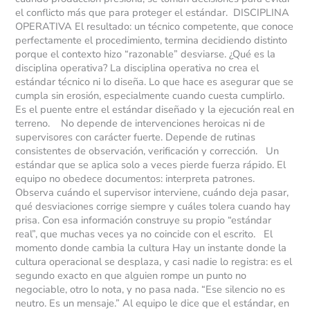
el conflicto más que para proteger el estándar. DISCIPLINA
OPERATIVA El resultado: un técnico competente, que conoce
perfectamente el procedimiento, termina decidiendo distinto
porque el contexto hizo “razonable” desviarse. ¿Qué es la
disciplina operativa? La disciplina operativa no crea el
estándar técnico ni lo diseña. Lo que hace es asegurar que se
cumpla sin erosión, especialmente cuando cuesta cumplirlo.
Es el puente entre el estándar diseñado y la ejecución real en
terreno. No depende de intervenciones heroicas ni de
supervisores con carácter fuerte. Depende de rutinas
consistentes de observación, verificación y corrección. Un
estándar que se aplica solo a veces pierde fuerza rápido. El
equipo no obedece documentos: interpreta patrones.
Observa cuándo el supervisor interviene, cuándo deja pasar,
qué desviaciones corrige siempre y cuáles tolera cuando hay
prisa. Con esa información construye su propio “estándar
real”, que muchas veces ya no coincide con el escrito. El
momento donde cambia la cultura Hay un instante donde la
cultura operacional se desplaza, y casi nadie lo registra: es el
segundo exacto en que alguien rompe un punto no
negociable, otro lo nota, y no pasa nada. “Ese silencio no es
neutro. Es un mensaje.” Al equipo le dice que el estándar, en