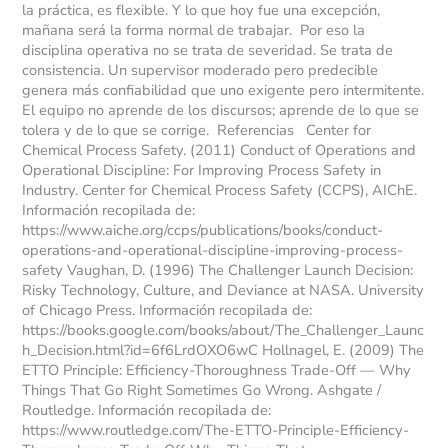
la práctica, es flexible. Y lo que hoy fue una excepción,
mañana será la forma normal de trabajar. Por eso la
disciplina operativa no se trata de severidad. Se trata de
consistencia. Un supervisor moderado pero predecible
genera más confiabilidad que uno exigente pero intermitente.
El equipo no aprende de los discursos; aprende de lo que se
tolera y de lo que se corrige. Referencias Center for
Chemical Process Safety. (2011) Conduct of Operations and
Operational Discipline: For Improving Process Safety in
Industry. Center for Chemical Process Safety (CCPS), AIChE.
Información recopilada de:
https://www.aiche.org/ccps/publications/books/conduct-
operations-and-operational-discipline-improving-process-
safety Vaughan, D. (1996) The Challenger Launch Decision:
Risky Technology, Culture, and Deviance at NASA. University
of Chicago Press. Información recopilada de:
https://books.google.com/books/about/The_Challenger_Launc
h_Decision.html?id=6f6LrdOXO6wC Hollnagel, E. (2009) The
ETTO Principle: Efficiency-Thoroughness Trade-Off — Why
Things That Go Right Sometimes Go Wrong. Ashgate /
Routledge. Información recopilada de:
https://www.routledge.com/The-ETTO-Principle-Efficiency-