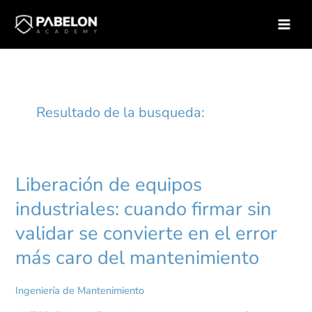
Ir
Inicio
Ingeniería de Mantenimiento
al
contenido
Liberación de equipos
Liberación
de
industriales: cuando firmar sin
equipos
industriales:
validar se convierte en el error
cuando
firmar
más caro del mantenimiento
sin
validar
se
Ingeniería de Mantenimiento
convierte