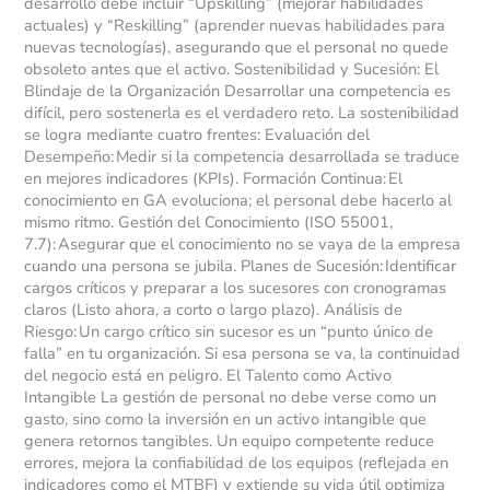
desarrollo debe incluir “Upskilling” (mejorar habilidades
actuales) y “Reskilling” (aprender nuevas habilidades para
nuevas tecnologías), asegurando que el personal no quede
obsoleto antes que el activo. Sostenibilidad y Sucesión: El
Blindaje de la Organización Desarrollar una competencia es
difícil, pero sostenerla es el verdadero reto. La sostenibilidad
se logra mediante cuatro frentes: Evaluación del
Desempeño: Medir si la competencia desarrollada se traduce
en mejores indicadores (KPIs). Formación Continua: El
conocimiento en GA evoluciona; el personal debe hacerlo al
mismo ritmo. Gestión del Conocimiento (ISO 55001,
7.7): Asegurar que el conocimiento no se vaya de la empresa
cuando una persona se jubila. Planes de Sucesión: Identificar
cargos críticos y preparar a los sucesores con cronogramas
claros (Listo ahora, a corto o largo plazo). Análisis de
Riesgo: Un cargo crítico sin sucesor es un “punto único de
falla” en tu organización. Si esa persona se va, la continuidad
del negocio está en peligro. El Talento como Activo
Intangible La gestión de personal no debe verse como un
gasto, sino como la inversión en un activo intangible que
genera retornos tangibles. Un equipo competente reduce
errores, mejora la confiabilidad de los equipos (reflejada en
indicadores como el MTBF) y extiende su vida útil optimiza