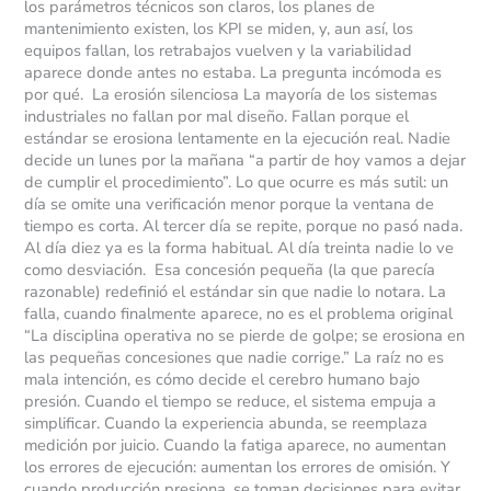
los parámetros técnicos son claros, los planes de
mantenimiento existen, los KPI se miden, y, aun así, los
equipos fallan, los retrabajos vuelven y la variabilidad
aparece donde antes no estaba. La pregunta incómoda es
por qué. La erosión silenciosa La mayoría de los sistemas
industriales no fallan por mal diseño. Fallan porque el
estándar se erosiona lentamente en la ejecución real. Nadie
decide un lunes por la mañana “a partir de hoy vamos a dejar
de cumplir el procedimiento”. Lo que ocurre es más sutil: un
día se omite una verificación menor porque la ventana de
tiempo es corta. Al tercer día se repite, porque no pasó nada.
Al día diez ya es la forma habitual. Al día treinta nadie lo ve
como desviación. Esa concesión pequeña (la que parecía
razonable) redefinió el estándar sin que nadie lo notara. La
falla, cuando finalmente aparece, no es el problema original
“La disciplina operativa no se pierde de golpe; se erosiona en
las pequeñas concesiones que nadie corrige.” La raíz no es
mala intención, es cómo decide el cerebro humano bajo
presión. Cuando el tiempo se reduce, el sistema empuja a
simplificar. Cuando la experiencia abunda, se reemplaza
medición por juicio. Cuando la fatiga aparece, no aumentan
los errores de ejecución: aumentan los errores de omisión. Y
cuando producción presiona, se toman decisiones para evitar