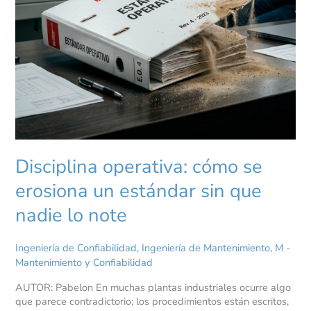
Disciplina operativa: cómo se
erosiona un estándar sin que
nadie lo note
Ingeniería de Confiabilidad
,
Ingeniería de Mantenimiento
,
M -
Mantenimiento y Confiabilidad
AUTOR: Pabelon En muchas plantas industriales ocurre algo
que parece contradictorio; los procedimientos están escritos,