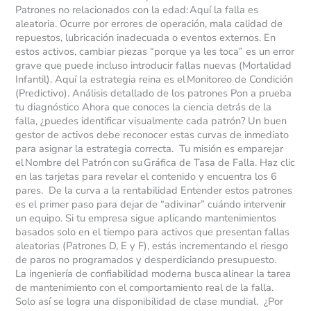
Patrones no relacionados con la edad: Aquí la falla es
aleatoria. Ocurre por errores de operación, mala calidad de
repuestos, lubricación inadecuada o eventos externos. En
estos activos, cambiar piezas “porque ya les toca” es un error
grave que puede incluso introducir fallas nuevas (Mortalidad
Infantil). Aquí la estrategia reina es el Monitoreo de Condición
(Predictivo). Análisis detallado de los patrones Pon a prueba
tu diagnóstico Ahora que conoces la ciencia detrás de la
falla, ¿puedes identificar visualmente cada patrón? Un buen
gestor de activos debe reconocer estas curvas de inmediato
para asignar la estrategia correcta. Tu misión es emparejar
el Nombre del Patrón con su Gráfica de Tasa de Falla. Haz clic
en las tarjetas para revelar el contenido y encuentra los 6
pares. De la curva a la rentabilidad Entender estos patrones
es el primer paso para dejar de “adivinar” cuándo intervenir
un equipo. Si tu empresa sigue aplicando mantenimientos
basados solo en el tiempo para activos que presentan fallas
aleatorias (Patrones D, E y F), estás incrementando el riesgo
de paros no programados y desperdiciando presupuesto.
La ingeniería de confiabilidad moderna busca alinear la tarea
de mantenimiento con el comportamiento real de la falla.
Solo así se logra una disponibilidad de clase mundial. ¿Por