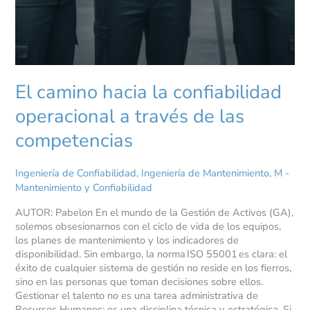
El camino hacia la confiabilidad
operacional a través de las
competencias
Ingeniería de Confiabilidad
,
Ingeniería de Mantenimiento
,
M -
Mantenimiento y Confiabilidad
AUTOR: Pabelon En el mundo de la Gestión de Activos (GA),
solemos obsesionarnos con el ciclo de vida de los equipos,
los planes de mantenimiento y los indicadores de
disponibilidad. Sin embargo, la norma ISO 55001 es clara: el
éxito de cualquier sistema de gestión no reside en los fierros,
sino en las personas que toman decisiones sobre ellos.
Gestionar el talento no es una tarea administrativa de
Recursos Humanos; es una disciplina técnica y estratégica. Si