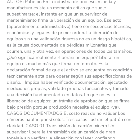
AUTOR: Pabelon En la industria de proceso, minería y
en
manufactura existe un momento crítico que suele
el
subestimarse: el instante en que un supervisor de
error
mantenimiento firma la liberación de un equipo. Ese acto
más
(aparentemente administrativo) tiene consecuencias técnicas,
caro
económicas y legales de primer orden. La liberación de
del
equipos sin una validación rigurosa no es un riesgo hipotético,
mantenimiento
es la causa documentada de pérdidas millonarias que
ocurren, una y otra vez, en operaciones de todos los tamaños.
¿Qué significa realmente «liberar» un equipo? Liberar un
equipo es mucho más que firmar un formato. Es la
declaración formal de que el activo se encuentra en condición
técnicamente apta para operar según sus especificaciones de
diseño. Implica haber verificado documentación, ejecutado
mediciones propias, validado pruebas funcionales y tomado
una decisión fundamentada en datos. Lo que no es la
liberación de equipos: un trámite de aprobación que se firma
bajo presión porque producción necesita el equipo «ya».
CASOS DOCUMENTADOS El costo real de no validar Los
números hablan por sí solos. Tres casos ilustran el patrón con
claridad. CASO 01 Transmisión de camión minero Un
supervisor libera la transmisión de un camión de gran
tonelaje sin verificar la alineación con láser, confiando