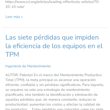
https://www.ccl.org/articles/leading-effectively-articles/70-
20-10-rule/
Leer más »
Las siete pérdidas que impiden
Las
siete
la eficiencia de los equipos en el
pérdidas
que
TPM
impiden
la
eficiencia
Ingeniería de Mantenimiento
de
los
AUTOR: Pabelon En el marco del Mantenimiento Productivo
equipos
Total (TPM), la meta principal es alcanzar una operación
en
eficiente, confiable y sin pérdidas significativas. Para lograrlo,
el
se requiere no solo una estrategia de mantenimiento
TPM
planificado, sino también la identificación y eliminación de
aquellas pérdidas que, de manera constante, reducen la
productividad, aumentan los costos y afectan la calidad de
los productos. Estas pérdidas son conocidas como las siete