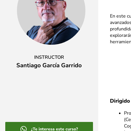
En este c
avanzados
profundid
explorará
herramient
INSTRUCTOR
Santiago García Garrido
Dirigido
Pro
(Ce
Cog
¿Te interesa este curso?