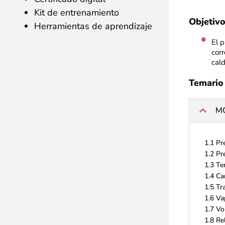
Kit de entrenamiento
Objetivo
Herramientas de aprendizaje
El p
corr
cald
Temario
M
1.1 Pr
1.2 Pr
1.3 Te
1.4 Ca
1.5 Tr
1.6 Va
1.7 Vo
1.8 Re