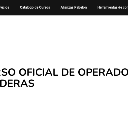
Cursos
Curso – Oficial de Operador de Calderas
rvicios
Catálogo de Cursos
Alianzas Pabelon
Herramientas de co
SO OFICIAL DE OPERADO
LDERAS