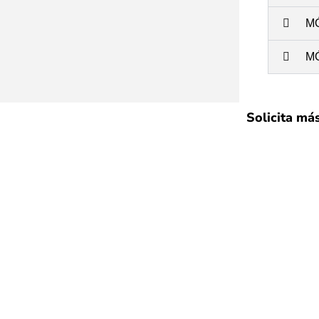
M
M
Solicita má