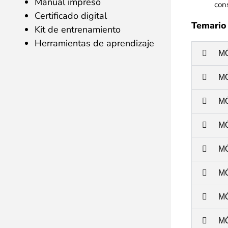
Manual impreso
cons
Certificado digital
Temario
Kit de entrenamiento
Herramientas de aprendizaje
M
M
M
M
M
M
M
M