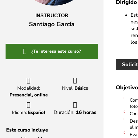
Dirigido
Est
INSTRUCTOR
ges
Santiago García
sis
ren
los
¿Te interesa este curso?
Solici
Objetivo
Modalidad:
Nivel:
Básico
Presencial, online
Comp
foto
Duración:
16 horas
Idioma:
Español
Con
Desa
el m
Este curso incluye
Eval