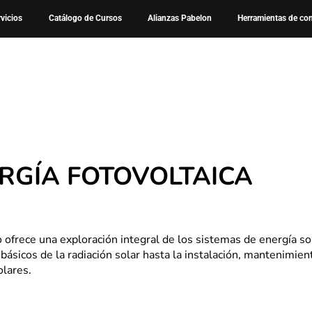
Cursos
Curso – Energia Fotovoltaica
rvicios
Catálogo de Cursos
Alianzas Pabelon
Herramientas de co
RGÍA FOTOVOLTAICA ​
 ofrece una exploración integral de los sistemas de energía so
 básicos de la radiación solar hasta la instalación, mantenimien
olares.