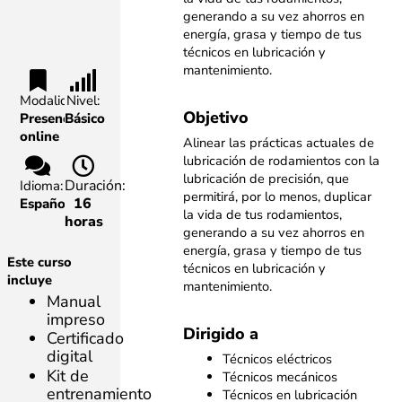
generando a su vez ahorros en
energía, grasa y tiempo de tus
técnicos en lubricación y
mantenimiento.
Modalidad:
Nivel:
Objetivo
Presencial,
Básico
online
Alinear las prácticas actuales de
lubricación de rodamientos con la
lubricación de precisión, que
Duración:
Idioma:
permitirá, por lo menos, duplicar
16
Español
la vida de tus rodamientos,
horas
generando a su vez ahorros en
energía, grasa y tiempo de tus
Este curso
técnicos en lubricación y
incluye
mantenimiento.
Manual
impreso
Dirigido a
Certificado
digital
Técnicos eléctricos
Kit de
Técnicos mecánicos
entrenamiento
Técnicos en lubricación