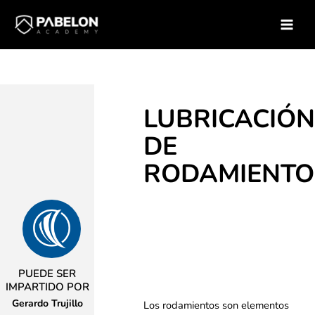
Ir
Inicio
Soluciones para empresas
Catálogo de Cursos
al
Curso – Lubricacion de rodamientos
contenido
LUBRICACIÓ
DE
RODAMIENTO
PUEDE SER
IMPARTIDO POR
Gerardo Trujillo
Los rodamientos son elementos