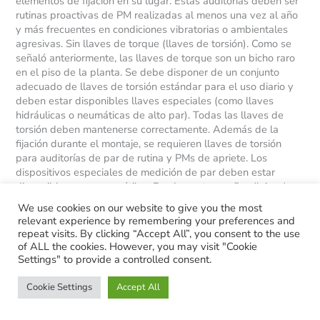
elementos de fijación en su lugar. Estas auditorías deben ser
rutinas proactivas de PM realizadas al menos una vez al año
y más frecuentes en condiciones vibratorias o ambientales
agresivas. Sin llaves de torque (llaves de torsión). Como se
señaló anteriormente, las llaves de torque son un bicho raro
en el piso de la planta. Se debe disponer de un conjunto
adecuado de llaves de torsión estándar para el uso diario y
deben estar disponibles llaves especiales (como llaves
hidráulicas o neumáticas de alto par). Todas las llaves de
torsión deben mantenerse correctamente. Además de la
fijación durante el montaje, se requieren llaves de torsión
para auditorías de par de rutina y PMs de apriete. Los
dispositivos especiales de medición de par deben estar
disponibles y son muy útiles. Fundamento y cuñas (lainas)
inapropiadas.
We use cookies on our website to give you the most
relevant experience by remembering your preferences and
Leer más »
repeat visits. By clicking “Accept All”, you consent to the use
of ALL the cookies. However, you may visit "Cookie
Settings" to provide a controlled consent.
Fundamentos
Cookie Settings
Accept All
de
las