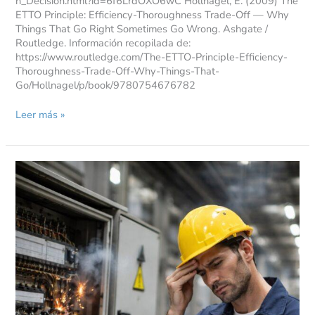
h_Decision.html?id=6f6LrdOXO6wC Hollnagel, E. (2009) The
ETTO Principle: Efficiency-Thoroughness Trade-Off — Why
Things That Go Right Sometimes Go Wrong. Ashgate /
Routledge. Información recopilada de:
https://www.routledge.com/The-ETTO-Principle-Efficiency-
Thoroughness-Trade-Off-Why-Things-That-
Go/Hollnagel/p/book/9780754676782
Leer más »
¿Por
qué
tus
mantenimientos
preventivos
podrían
estar
fallando?