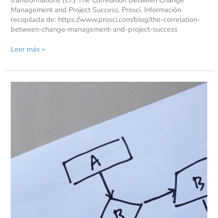
Management and Project Success. Prosci. Información
recopilada de: https://www.prosci.com/blog/the-correlation-
between-change-management-and-project-success
Leer más »
Categorías
de
Modos
de
Falla