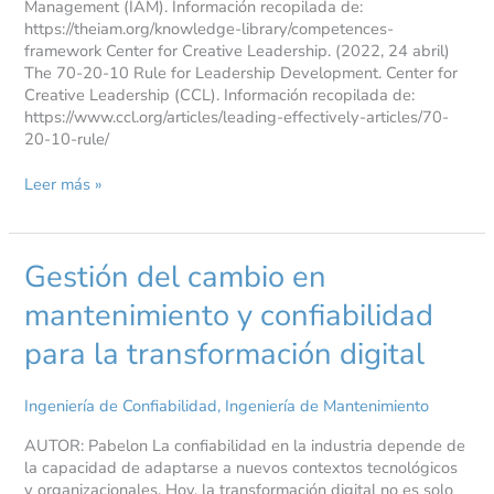
Management (IAM). Información recopilada de:
https://theiam.org/knowledge-library/competences-
framework Center for Creative Leadership. (2022, 24 abril)
The 70-20-10 Rule for Leadership Development. Center for
Creative Leadership (CCL). Información recopilada de:
https://www.ccl.org/articles/leading-effectively-articles/70-
20-10-rule/
Leer más »
Gestión del cambio en
Gestión
del
mantenimiento y confiabilidad
cambio
en
para la transformación digital
mantenimiento
y
confiabilidad
Ingeniería de Confiabilidad
,
Ingeniería de Mantenimiento
para
la
AUTOR: Pabelon La confiabilidad en la industria depende de
transformación
la capacidad de adaptarse a nuevos contextos tecnológicos
digital
y organizacionales. Hoy, la transformación digital no es solo