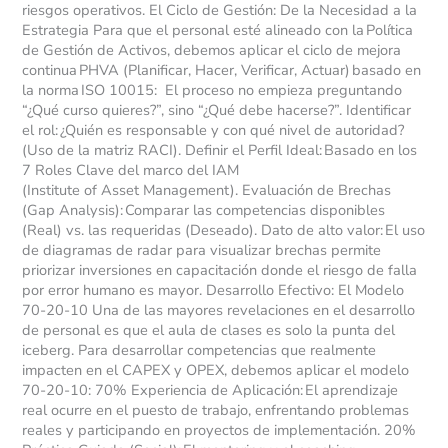
riesgos operativos. El Ciclo de Gestión: De la Necesidad a la
Estrategia Para que el personal esté alineado con la Política
de Gestión de Activos, debemos aplicar el ciclo de mejora
continua PHVA (Planificar, Hacer, Verificar, Actuar) basado en
la norma ISO 10015: El proceso no empieza preguntando
“¿Qué curso quieres?”, sino “¿Qué debe hacerse?”. Identificar
el rol: ¿Quién es responsable y con qué nivel de autoridad?
(Uso de la matriz RACI). Definir el Perfil Ideal: Basado en los
7 Roles Clave del marco del IAM
(Institute of Asset Management). Evaluación de Brechas
(Gap Analysis): Comparar las competencias disponibles
(Real) vs. las requeridas (Deseado). Dato de alto valor: El uso
de diagramas de radar para visualizar brechas permite
priorizar inversiones en capacitación donde el riesgo de falla
por error humano es mayor. Desarrollo Efectivo: El Modelo
70-20-10 Una de las mayores revelaciones en el desarrollo
de personal es que el aula de clases es solo la punta del
iceberg. Para desarrollar competencias que realmente
impacten en el CAPEX y OPEX, debemos aplicar el modelo
70-20-10: 70% Experiencia de Aplicación: El aprendizaje
real ocurre en el puesto de trabajo, enfrentando problemas
reales y participando en proyectos de implementación. 20%