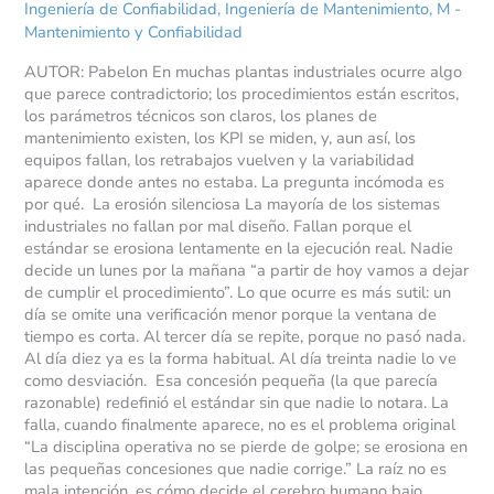
Ingeniería de Confiabilidad
,
Ingeniería de Mantenimiento
,
M -
Mantenimiento y Confiabilidad
AUTOR: Pabelon En muchas plantas industriales ocurre algo
que parece contradictorio; los procedimientos están escritos,
los parámetros técnicos son claros, los planes de
mantenimiento existen, los KPI se miden, y, aun así, los
equipos fallan, los retrabajos vuelven y la variabilidad
aparece donde antes no estaba. La pregunta incómoda es
por qué. La erosión silenciosa La mayoría de los sistemas
industriales no fallan por mal diseño. Fallan porque el
estándar se erosiona lentamente en la ejecución real. Nadie
decide un lunes por la mañana “a partir de hoy vamos a dejar
de cumplir el procedimiento”. Lo que ocurre es más sutil: un
día se omite una verificación menor porque la ventana de
tiempo es corta. Al tercer día se repite, porque no pasó nada.
Al día diez ya es la forma habitual. Al día treinta nadie lo ve
como desviación. Esa concesión pequeña (la que parecía
razonable) redefinió el estándar sin que nadie lo notara. La
falla, cuando finalmente aparece, no es el problema original
“La disciplina operativa no se pierde de golpe; se erosiona en
las pequeñas concesiones que nadie corrige.” La raíz no es
mala intención, es cómo decide el cerebro humano bajo