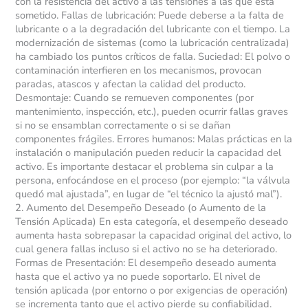
con la resistencia del activo a las tensiones a las que está
sometido. Fallas de lubricación: Puede deberse a la falta de
lubricante o a la degradación del lubricante con el tiempo. La
modernización de sistemas (como la lubricación centralizada)
ha cambiado los puntos críticos de falla. Suciedad: El polvo o
contaminación interfieren en los mecanismos, provocan
paradas, atascos y afectan la calidad del producto.
Desmontaje: Cuando se remueven componentes (por
mantenimiento, inspección, etc.), pueden ocurrir fallas graves
si no se ensamblan correctamente o si se dañan
componentes frágiles. Errores humanos: Malas prácticas en la
instalación o manipulación pueden reducir la capacidad del
activo. Es importante destacar el problema sin culpar a la
persona, enfocándose en el proceso (por ejemplo: “la válvula
quedó mal ajustada”, en lugar de “el técnico la ajustó mal”).
2. Aumento del Desempeño Deseado (o Aumento de la
Tensión Aplicada) En esta categoría, el desempeño deseado
aumenta hasta sobrepasar la capacidad original del activo, lo
cual genera fallas incluso si el activo no se ha deteriorado.
Formas de Presentación: El desempeño deseado aumenta
hasta que el activo ya no puede soportarlo. El nivel de
tensión aplicada (por entorno o por exigencias de operación)
se incrementa tanto que el activo pierde su confiabilidad.