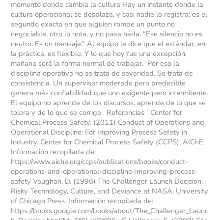
momento donde cambia la cultura Hay un instante donde la
cultura operacional se desplaza, y casi nadie lo registra: es el
segundo exacto en que alguien rompe un punto no
negociable, otro lo nota, y no pasa nada. “Ese silencio no es
neutro. Es un mensaje.” Al equipo le dice que el estándar, en
la práctica, es flexible. Y lo que hoy fue una excepción,
mañana será la forma normal de trabajar. Por eso la
disciplina operativa no se trata de severidad. Se trata de
consistencia. Un supervisor moderado pero predecible
genera más confiabilidad que uno exigente pero intermitente.
El equipo no aprende de los discursos; aprende de lo que se
tolera y de lo que se corrige. Referencias Center for
Chemical Process Safety. (2011) Conduct of Operations and
Operational Discipline: For Improving Process Safety in
Industry. Center for Chemical Process Safety (CCPS), AIChE.
Información recopilada de:
https://www.aiche.org/ccps/publications/books/conduct-
operations-and-operational-discipline-improving-process-
safety Vaughan, D. (1996) The Challenger Launch Decision:
Risky Technology, Culture, and Deviance at NASA. University
of Chicago Press. Información recopilada de:
https://books.google.com/books/about/The_Challenger_Launc