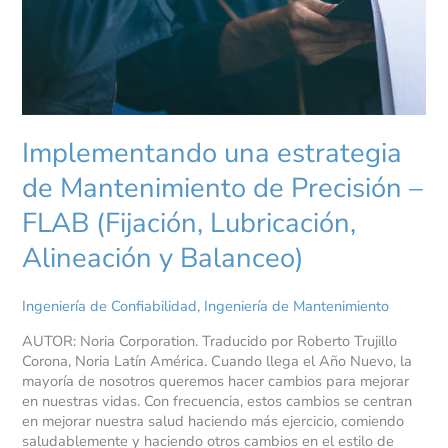
Implementando una estrategia
de Mantenimiento de Precisión –
FLAB (Fijación, Lubricación,
Alineación y Balanceo)
Ingeniería de Confiabilidad
,
Ingeniería de Mantenimiento
AUTOR: Noria Corporation. Traducido por Roberto Trujillo
Corona, Noria Latín América. Cuando llega el Año Nuevo, la
mayoría de nosotros queremos hacer cambios para mejorar
en nuestras vidas. Con frecuencia, estos cambios se centran
en mejorar nuestra salud haciendo más ejercicio, comiendo
saludablemente y haciendo otros cambios en el estilo de