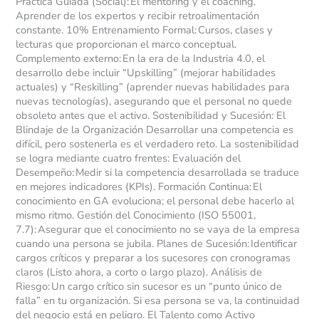
Práctica Guiada (Social): El mentoring y el coaching.
Aprender de los expertos y recibir retroalimentación
constante. 10% Entrenamiento Formal: Cursos, clases y
lecturas que proporcionan el marco conceptual.
Complemento externo: En la era de la Industria 4.0, el
desarrollo debe incluir “Upskilling” (mejorar habilidades
actuales) y “Reskilling” (aprender nuevas habilidades para
nuevas tecnologías), asegurando que el personal no quede
obsoleto antes que el activo. Sostenibilidad y Sucesión: El
Blindaje de la Organización Desarrollar una competencia es
difícil, pero sostenerla es el verdadero reto. La sostenibilidad
se logra mediante cuatro frentes: Evaluación del
Desempeño: Medir si la competencia desarrollada se traduce
en mejores indicadores (KPIs). Formación Continua: El
conocimiento en GA evoluciona; el personal debe hacerlo al
mismo ritmo. Gestión del Conocimiento (ISO 55001,
7.7): Asegurar que el conocimiento no se vaya de la empresa
cuando una persona se jubila. Planes de Sucesión: Identificar
cargos críticos y preparar a los sucesores con cronogramas
claros (Listo ahora, a corto o largo plazo). Análisis de
Riesgo: Un cargo crítico sin sucesor es un “punto único de
falla” en tu organización. Si esa persona se va, la continuidad
del negocio está en peligro. El Talento como Activo