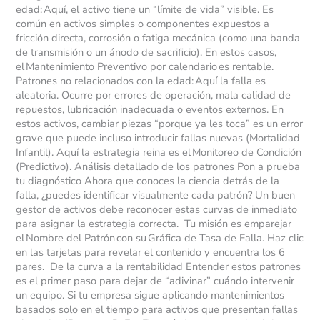
edad: Aquí, el activo tiene un “límite de vida” visible. Es
común en activos simples o componentes expuestos a
fricción directa, corrosión o fatiga mecánica (como una banda
de transmisión o un ánodo de sacrificio). En estos casos,
el Mantenimiento Preventivo por calendario es rentable.
Patrones no relacionados con la edad: Aquí la falla es
aleatoria. Ocurre por errores de operación, mala calidad de
repuestos, lubricación inadecuada o eventos externos. En
estos activos, cambiar piezas “porque ya les toca” es un error
grave que puede incluso introducir fallas nuevas (Mortalidad
Infantil). Aquí la estrategia reina es el Monitoreo de Condición
(Predictivo). Análisis detallado de los patrones Pon a prueba
tu diagnóstico Ahora que conoces la ciencia detrás de la
falla, ¿puedes identificar visualmente cada patrón? Un buen
gestor de activos debe reconocer estas curvas de inmediato
para asignar la estrategia correcta. Tu misión es emparejar
el Nombre del Patrón con su Gráfica de Tasa de Falla. Haz clic
en las tarjetas para revelar el contenido y encuentra los 6
pares. De la curva a la rentabilidad Entender estos patrones
es el primer paso para dejar de “adivinar” cuándo intervenir
un equipo. Si tu empresa sigue aplicando mantenimientos
basados solo en el tiempo para activos que presentan fallas