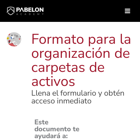
Ir
Inicio
Biblioteca de contenidos
Recursos
al
Formato para la organización de carpetas de activos
contenido
Formato para la
organización de
carpetas de
activos
Llena el formulario y obtén
acceso inmediato
Este
documento te
ayudará a: