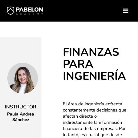
Ir
Inicio
Soluciones para empresas
Catálogo de Cursos
al
Curso – Finanzas para ingenieria
contenido
FINANZAS
PARA
INGENIERÍA
El área de ingeniería enfrenta
INSTRUCTOR
constantemente decisiones que
Paula Andrea
afectan directa o
Sánchez
indirectamente la información
financiera de las empresas. Por
lo tanto, es crucial que desde