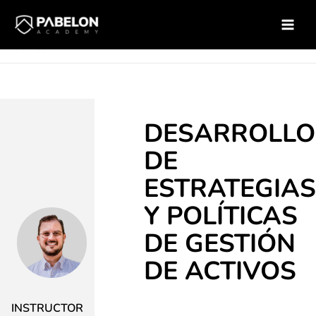
Ir
Inicio
Soluciones para empresas
Catálogo de Cursos
al
Curso – Desarrollo de estrategias y politicas de gestion de
contenido
activos
DESARROLLO
DE
ESTRATEGIA
Y POLÍTICAS
DE GESTIÓN
DE ACTIVOS
INSTRUCTOR