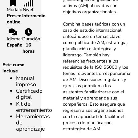
activos (AM) alineadas con
Modalidad:
Nivel:
objetivos organizacionales.
Presencial,
Intermedio
online
Combina bases teóricas con un
caso de estudio internacional
enfocándose en temas clave
Idioma:
Duración:
como política de AM, estrategia,
Español
16
planificación estratégica, y
horas
liderazgo. También hay
referencias frecuentes a los
Este curso
requisitos de la ISO 55000 y los
incluye
temas relevantes en el panorama
Manual
de AM. Discusiones regulares y
impreso
ejercicios permiten a los
Certificado
asistentes familiarizarse con el
digital
material y aprender de sus
Kit de
compañeros. Esto asegura que
entrenamiento
regresen a sus organizaciones
Herramientas
con la capacidad de facilitar el
de
proceso de planificación
aprendizaje
estratégica de AM.