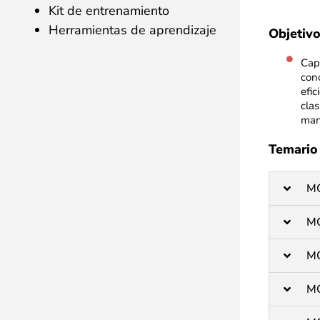
Kit de entrenamiento
Herramientas de aprendizaje
Objetivo
Cap
con
efic
cla
man
Temario
M
M
M
M