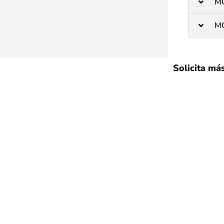
M
M
Solicita má