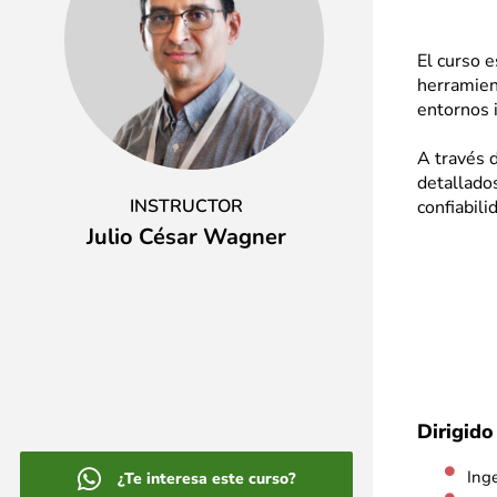
El curso 
herramien
entornos i
A través 
detallado
INSTRUCTOR
confiabili
Julio César Wagner
Dirigido
Ing
¿Te interesa este curso?