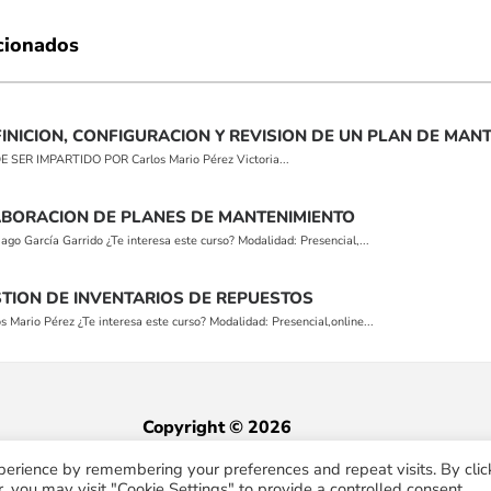
cionados
INICION, CONFIGURACION Y REVISION DE UN PLAN DE MAN
SER IMPARTIDO POR Carlos Mario Pérez Victoria...
ABORACION DE PLANES DE MANTENIMIENTO
o García Garrido ¿Te interesa este curso? Modalidad: Presencial,...
STION DE INVENTARIOS DE REPUESTOS
ario Pérez ¿Te interesa este curso? Modalidad: Presencial,online...
Copyright © 2026
Pabelon
perience by remembering your preferences and repeat visits. By clic
, you may visit "Cookie Settings" to provide a controlled consent.