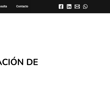
to 2
nsulta
Contacto
ACIÓN DE