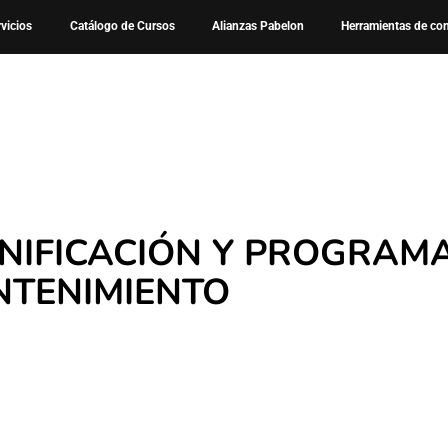
Cursos
Curso – Planificacion y Programacion de Mantenimien
rvicios
Catálogo de Cursos
Alianzas Pabelon
Herramientas de co
NIFICACIÓN Y PROGRAM
TENIMIENTO