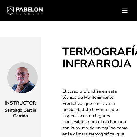
Ir
Inicio
Soluciones para empresas
Catálogo de Cursos
al
Curso – Termografia Infrarroja
contenido
TERMOGRAFÍ
INFRARROJA
El curso profundiza en esta
técnica de Mantenimiento
INSTRUCTOR
Predictivo, que conlleva la
posibilidad de llevar a cabo
Santiago García
inspecciones en lugares
Garrido
inaccesibles para el ojo humano
con la ayuda de un equipo como
es la cámara termográfica, que