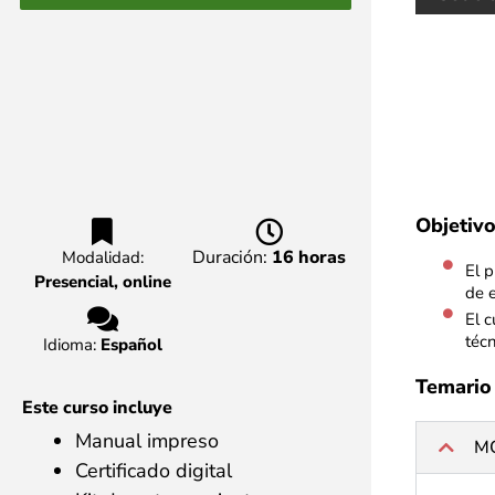
Objetivo
Duración:
16 horas
Modalidad:
El p
Presencial, online
de e
El c
técn
Idioma:
Español
Temario
Este curso incluye
Manual impreso
M
Certificado digital