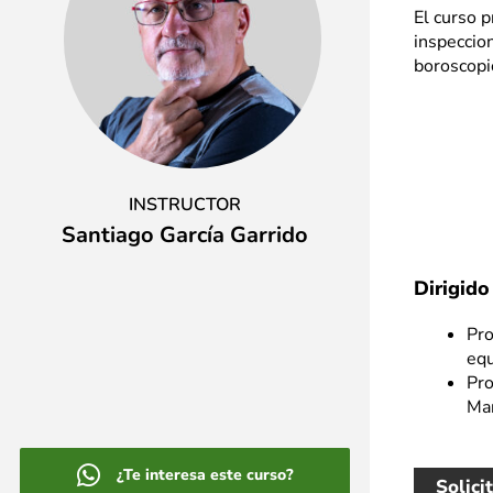
El curso p
inspeccion
boroscopi
INSTRUCTOR
Santiago García Garrido
Dirigido
Pro
equ
Pro
Ma
¿Te interesa este curso?
Solici