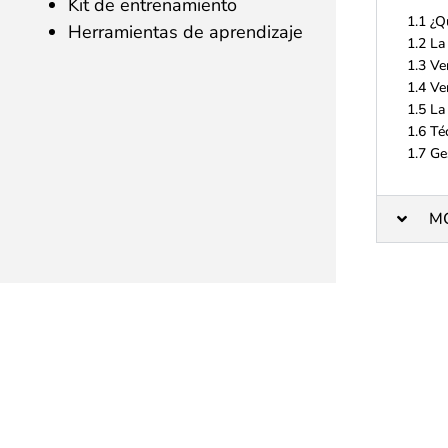
Kit de entrenamiento
1.1 ¿Q
Herramientas de aprendizaje
1.2 La
1.3 Ve
1.4 Ve
1.5 La
1.6 Té
1.7 Ge
M