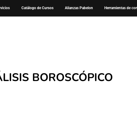
Cursos
Curso – Análisis Boroscópico
rvicios
Catálogo de Cursos
Alianzas Pabelon
Herramientas de co
LISIS BOROSCÓPICO