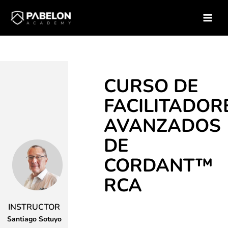
Ir
Inicio
Soluciones para empresas
Catálogo de Cursos
al
Curso – Facilitadores Avanzados de Cordant RCA
contenido
CURSO DE
FACILITADOR
AVANZADOS
DE
CORDANT™
RCA
INSTRUCTOR
Santiago Sotuyo