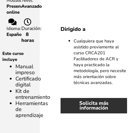
Modalidad:
Nivel:
Presencial,
Avanzado
online
Duración:
Idioma:
Dirigido a
8
Español
horas
Cualquiera que haya
asistido previamente al
curso CRCA201
Este curso
Facilitadores de ACR y
incluye
haya practicado la
Manual
metodología, pero necesite
impreso
más orientación sobre
Certificado
técnicas avanzadas.
digital
Kit de
entrenamiento
Solicita más
Herramientas
información
de
aprendizaje