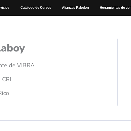
rvicios
Catálogo de Cursos
Alianzas Pabelon
Herramientas de co
Laboy
nte de VIBRA
 CRL
Rico