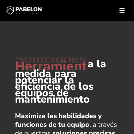
Ir
Inicio
al
contenido
Soluciones
a la
Herramientas
medida para
potenciar la
eficiencia de los
equipos de
mantenimiento
Maximiza las habilidades y
funciones de tu equipo
, a través
de nuestras
soluciones precisas