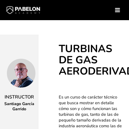
Ir
Inicio
Soluciones para empresas
Catálogo de Cursos
al
Curso – Turbinas de Gas Aeroderivadas
contenido
TURBINAS
DE GAS
AERODERIVA
INSTRUCTOR
Es un curso de carácter técnico
que busca mostrar en detalle
Santiago García
cómo son y cómo funcionan las
Garrido
turbinas de gas, tanto de las de
pequeño tamaño derivadas de la
industria aeronáutica como las de