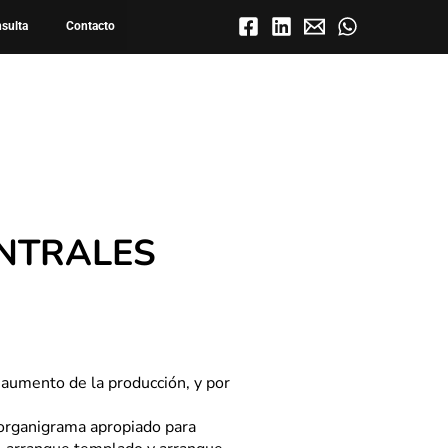
es
nsulta
Contacto
ENTRALES
l aumento de la producción, y por
l organigrama apropiado para