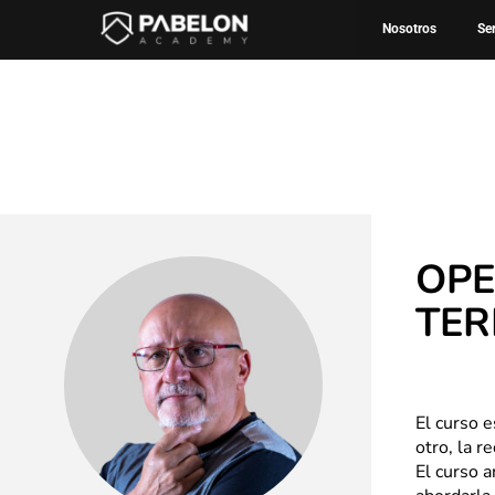
Ir
Inicio
Soluciones para empresas
Catálogo de 
Nosotros
Se
al
contenido
OPE
TE
El curso e
otro, la 
El curso a