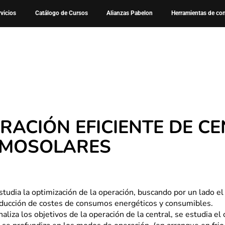
Cursos
Curso – Operacion Eficiente de Centrales Termosolar
rvicios
Catálogo de Cursos
Alianzas Pabelon
Herramientas de co
RACIÓN EFICIENTE DE C
RMOSOLARES
studia la optimización de la operación, buscando por un lado e
reducción de costes de consumos energéticos y consumibles.
naliza los objetivos de la operación de la central, se estudia e