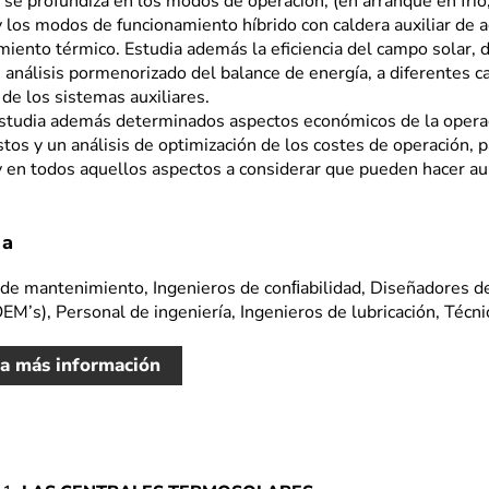
, se profundiza en los modos de operación, (en arranque en fri
y los modos de funcionamiento híbrido con caldera auxiliar de a
iento térmico. Estudia además la eficiencia del campo solar, d
 análisis pormenorizado del balance de energía, a diferentes c
 de los sistemas auxiliares.
estudia además determinados aspectos económicos de la operac
tos y un análisis de optimización de los costes de operación, 
y en todos aquellos aspectos a considerar que pueden hacer au
 a
de mantenimiento, Ingenieros de conﬁabilidad, Diseñadores de
OEM’s), Personal de ingeniería, Ingenieros de lubricación, Téc
ta más información