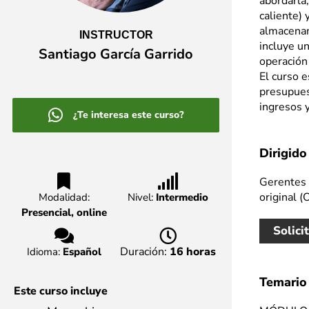
abordarla
caliente) 
almacenam
INSTRUCTOR
incluye un
Santiago García Garrido
operación
El curso 
presupues
ingresos 
¿Te interesa este curso?
Dirigido
Gerentes 
original (
Modalidad:
Nivel:
Intermedio
Presencial, online
Solici
Duración:
16 horas
Idioma:
Español
Temario
Este curso incluye