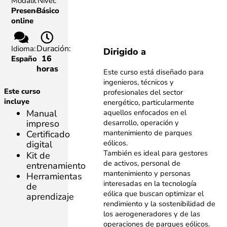
Modalidad:
Nivel:
Presencial,
Básico
online
Duración:
Idioma:
Dirigido a
16
Español
horas
Este curso está diseñado para
ingenieros, técnicos y
Este curso
profesionales del sector
incluye
energético,
particularmente
Manual
aquellos enfocados en el
impreso
desarrollo, operación y
mantenimiento de parques
Certificado
eólicos.
digital
También es ideal para gestores
Kit de
de activos, personal de
entrenamiento
mantenimiento y personas
Herramientas
interesadas en la
tecnología
de
eólica que buscan optimizar el
aprendizaje
rendimiento y la sostenibilidad de
los aerogeneradores y de
las
operaciones de parques eólicos.