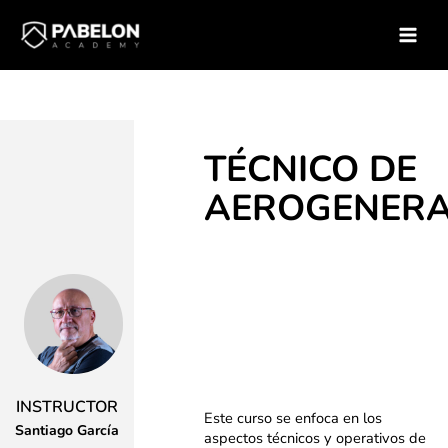
Ir
Inicio
Soluciones para empresas
Catálogo de Cursos
al
Curso – Tecnico de aerogeneradores
contenido
TÉCNICO DE
AEROGENER
INSTRUCTOR
Este curso se enfoca en los
Santiago García
aspectos técnicos y operativos de