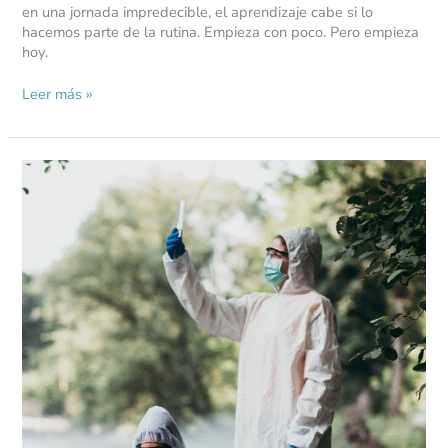
en una jornada impredecible, el aprendizaje cabe si lo
hacemos parte de la rutina. Empieza con poco. Pero empieza
hoy.
Leer más »
La
motivación
en
el
proceso
de
aprendizaje
y
su
impacto
en
la
obtención
de