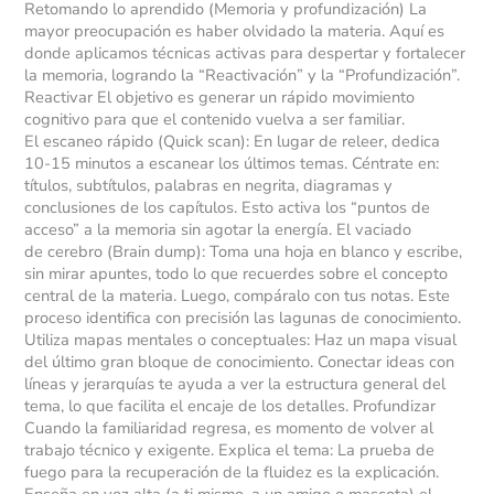
Retomando lo aprendido (Memoria y profundización) La
mayor preocupación es haber olvidado la materia. Aquí es
donde aplicamos técnicas activas para despertar y fortalecer
la memoria, logrando la “Reactivación” y la “Profundización”.
Reactivar El objetivo es generar un rápido movimiento
cognitivo para que el contenido vuelva a ser familiar.
El escaneo rápido (Quick scan): En lugar de releer, dedica
10-15 minutos a escanear los últimos temas. Céntrate en:
títulos, subtítulos, palabras en negrita, diagramas y
conclusiones de los capítulos. Esto activa los “puntos de
acceso” a la memoria sin agotar la energía. El vaciado
de cerebro (Brain dump): Toma una hoja en blanco y escribe,
sin mirar apuntes, todo lo que recuerdes sobre el concepto
central de la materia. Luego, compáralo con tus notas. Este
proceso identifica con precisión las lagunas de conocimiento.
Utiliza mapas mentales o conceptuales: Haz un mapa visual
del último gran bloque de conocimiento. Conectar ideas con
líneas y jerarquías te ayuda a ver la estructura general del
tema, lo que facilita el encaje de los detalles. Profundizar
Cuando la familiaridad regresa, es momento de volver al
trabajo técnico y exigente. Explica el tema: La prueba de
fuego para la recuperación de la fluidez es la explicación.