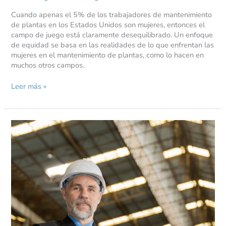
Cuando apenas el 5% de los trabajadores de mantenimiento
de plantas en los Estados Unidos son mujeres, entonces el
campo de juego está claramente desequilibrado. Un enfoque
de equidad se basa en las realidades de lo que enfrentan las
mujeres en el mantenimiento de plantas, como lo hacen en
muchos otros campos.
Leer más »
Liderazgo
ejemplar
en
mantenimiento:
la
columna
vertebral
de
las
operaciones
de