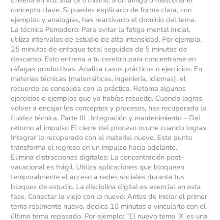
Enseña en voz alta (a ti mismo, a un amigo o mascota) el
concepto clave. Si puedes explicarlo de forma clara, con
ejemplos y analogías, has reactivado el dominio del tema.
La técnica Pomodoro: Para evitar la fatiga mental inicial,
utiliza intervalos de estudio de alta intensidad. Por ejemplo,
25 minutos de enfoque total seguidos de 5 minutos de
descanso. Esto entrena a tu cerebro para concentrarse en
ráfagas productivas. Analiza casos prácticos o ejercicios: En
materias técnicas (matemáticas, ingeniería, idiomas), el
recuerdo se consolida con la práctica. Retoma algunos
ejercicios o ejemplos que ya habías resuelto. Cuando logras
volver a encajar los conceptos y procesos, has recuperado la
fluidez técnica. Parte III : Integración y mantenimiento – Del
retorno al impulso El cierre del proceso ocurre cuando logras
Integrar lo recuperado con el material nuevo. Este punto
transforma el regreso en un impulso hacia adelante.
Elimina distracciones digitales: La concentración post-
vacacional es frágil. Utiliza aplicaciones que bloqueen
temporalmente el acceso a redes sociales durante tus
bloques de estudio. La disciplina digital es esencial en esta
fase. Conectar lo viejo con lo nuevo: Antes de iniciar el primer
tema realmente nuevo, dedica 10 minutos a vincularlo con el
último tema repasado. Por ejemplo: “El nuevo tema ‘X’ es una