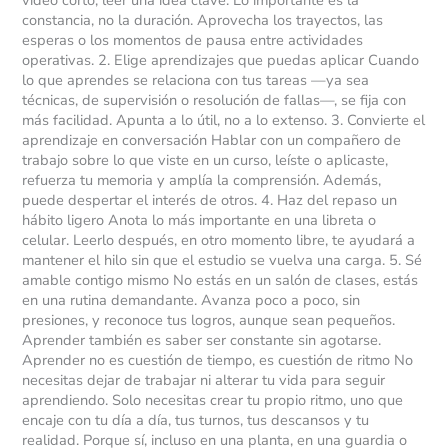
constancia, no la duración. Aprovecha los trayectos, las
esperas o los momentos de pausa entre actividades
operativas. 2. Elige aprendizajes que puedas aplicar Cuando
lo que aprendes se relaciona con tus tareas —ya sea
técnicas, de supervisión o resolución de fallas—, se fija con
más facilidad. Apunta a lo útil, no a lo extenso. 3. Convierte el
aprendizaje en conversación Hablar con un compañero de
trabajo sobre lo que viste en un curso, leíste o aplicaste,
refuerza tu memoria y amplía la comprensión. Además,
puede despertar el interés de otros. 4. Haz del repaso un
hábito ligero Anota lo más importante en una libreta o
celular. Leerlo después, en otro momento libre, te ayudará a
mantener el hilo sin que el estudio se vuelva una carga. 5. Sé
amable contigo mismo No estás en un salón de clases, estás
en una rutina demandante. Avanza poco a poco, sin
presiones, y reconoce tus logros, aunque sean pequeños.
Aprender también es saber ser constante sin agotarse.
Aprender no es cuestión de tiempo, es cuestión de ritmo No
necesitas dejar de trabajar ni alterar tu vida para seguir
aprendiendo. Solo necesitas crear tu propio ritmo, uno que
encaje con tu día a día, tus turnos, tus descansos y tu
realidad. Porque sí, incluso en una planta, en una guardia o