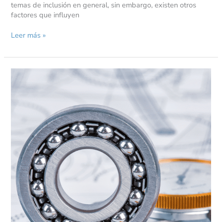
temas de inclusión en general, sin embargo, existen otros
factores que influyen
Leer más »
La
Mujer
en
la
Industria
del
Mantenimiento:
Evolución
y
Perspectivas