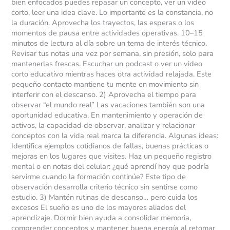
bien enfocados puedes repasar un concepto, ver un video
corto, leer una idea clave. Lo importante es la constancia, no
la duración. Aprovecha los trayectos, las esperas o los
momentos de pausa entre actividades operativas. 10–15
minutos de lectura al día sobre un tema de interés técnico.
Revisar tus notas una vez por semana, sin presión, solo para
mantenerlas frescas. Escuchar un podcast o ver un video
corto educativo mientras haces otra actividad relajada. Este
pequeño contacto mantiene tu mente en movimiento sin
interferir con el descanso. 2) Aprovecha el tiempo para
observar “el mundo real” Las vacaciones también son una
oportunidad educativa. En mantenimiento y operación de
activos, la capacidad de observar, analizar y relacionar
conceptos con la vida real marca la diferencia. Algunas ideas:
Identifica ejemplos cotidianos de fallas, buenas prácticas o
mejoras en los lugares que visites. Haz un pequeño registro
mental o en notas del celular: ¿qué aprendí hoy que podría
servirme cuando la formación continúe? Este tipo de
observación desarrolla criterio técnico sin sentirse como
estudio. 3) Mantén rutinas de descanso… pero cuida los
excesos El sueño es uno de los mayores aliados del
aprendizaje. Dormir bien ayuda a consolidar memoria,
comprender conceptos y mantener buena energía al retomar