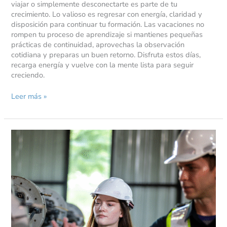
viajar o simplemente desconectarte es parte de tu
crecimiento. Lo valioso es regresar con energía, claridad y
disposición para continuar tu formación. Las vacaciones no
rompen tu proceso de aprendizaje si mantienes pequeñas
prácticas de continuidad, aprovechas la observación
cotidiana y preparas un buen retorno. Disfruta estos días,
recarga energía y vuelve con la mente lista para seguir
creciendo.
Leer más »
Cómo
crear
hábitos
de
estudio
sostenibles
en
medio
de
jornadas