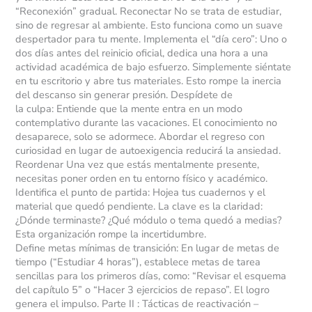
“Reconexión” gradual. Reconectar No se trata de estudiar,
sino de regresar al ambiente. Esto funciona como un suave
despertador para tu mente. Implementa el “día cero”: Uno o
dos días antes del reinicio oficial, dedica una hora a una
actividad académica de bajo esfuerzo. Simplemente siéntate
en tu escritorio y abre tus materiales. Esto rompe la inercia
del descanso sin generar presión. Despídete de
la culpa: Entiende que la mente entra en un modo
contemplativo durante las vacaciones. El conocimiento no
desaparece, solo se adormece. Abordar el regreso con
curiosidad en lugar de autoexigencia reducirá la ansiedad.
Reordenar Una vez que estás mentalmente presente,
necesitas poner orden en tu entorno físico y académico.
Identifica el punto de partida: Hojea tus cuadernos y el
material que quedó pendiente. La clave es la claridad:
¿Dónde terminaste? ¿Qué módulo o tema quedó a medias?
Esta organización rompe la incertidumbre.
Define metas mínimas de transición: En lugar de metas de
tiempo (“Estudiar 4 horas”), establece metas de tarea
sencillas para los primeros días, como: “Revisar el esquema
del capítulo 5” o “Hacer 3 ejercicios de repaso”. El logro
genera el impulso. Parte II : Tácticas de reactivación –