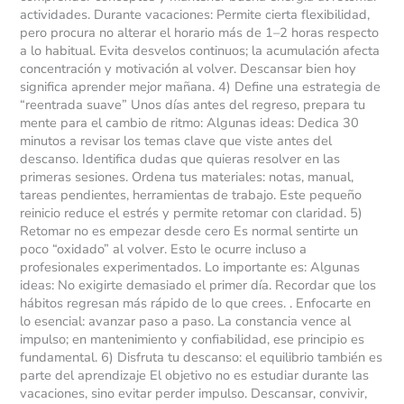
actividades. Durante vacaciones: Permite cierta flexibilidad,
pero procura no alterar el horario más de 1–2 horas respecto
a lo habitual. Evita desvelos continuos; la acumulación afecta
concentración y motivación al volver. Descansar bien hoy
significa aprender mejor mañana. 4) Define una estrategia de
“reentrada suave” Unos días antes del regreso, prepara tu
mente para el cambio de ritmo: Algunas ideas: Dedica 30
minutos a revisar los temas clave que viste antes del
descanso. Identifica dudas que quieras resolver en las
primeras sesiones. Ordena tus materiales: notas, manual,
tareas pendientes, herramientas de trabajo. Este pequeño
reinicio reduce el estrés y permite retomar con claridad. 5)
Retomar no es empezar desde cero Es normal sentirte un
poco “oxidado” al volver. Esto le ocurre incluso a
profesionales experimentados. Lo importante es: Algunas
ideas: No exigirte demasiado el primer día. Recordar que los
hábitos regresan más rápido de lo que crees. . Enfocarte en
lo esencial: avanzar paso a paso. La constancia vence al
impulso; en mantenimiento y confiabilidad, ese principio es
fundamental. 6) Disfruta tu descanso: el equilibrio también es
parte del aprendizaje El objetivo no es estudiar durante las
vacaciones, sino evitar perder impulso. Descansar, convivir,