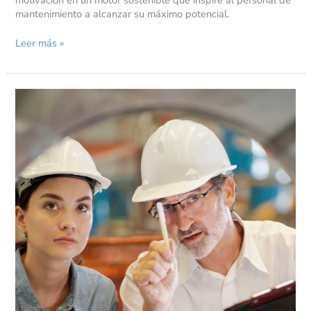
mantenimiento a alcanzar su máximo potencial.
Leer más »
Mujeres
en
la
industria