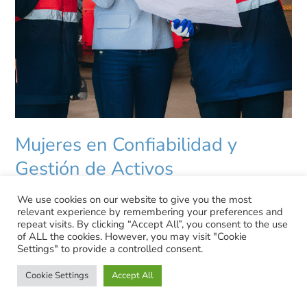
Mujeres en Confiabilidad y
Gestión de Activos
We use cookies on our website to give you the most
Cultura organizacional
,
Gestión de activos
,
Ingeniería de
relevant experience by remembering your preferences and
Confiabilidad
repeat visits. By clicking “Accept All”, you consent to the use
of ALL the cookies. However, you may visit "Cookie
La presencia de mujeres en diferentes industrias es un hecho
Settings" to provide a controlled consent.
creciente que no se puede negar. Ahora están involucradas
en campos, desde la administración hasta la ingeniería, que
Cookie Settings
Accept All
se consideraban únicamente de hombres y están haciendo
estos trabajos de manera increíble y competente.