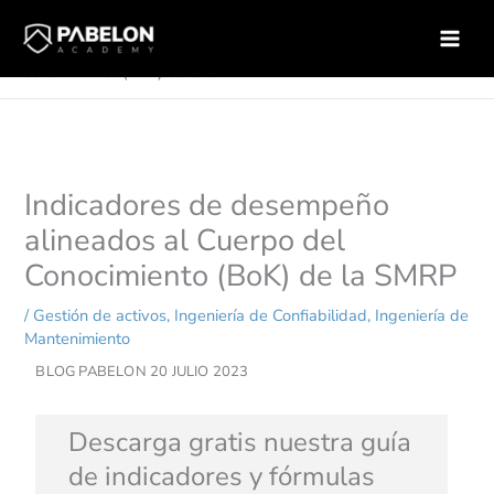
Ir
Inicio
Gestión de activos
al
Indicadores de desempeño alineados al Cuerpo del
contenido
Conocimiento (BoK) de la SMRP
Indicadores de desempeño
alineados al Cuerpo del
Conocimiento (BoK) de la SMRP
/
Gestión de activos
,
Ingeniería de Confiabilidad
,
Ingeniería de
Mantenimiento
BLOG PABELON
20 JULIO 2023
Descarga gratis nuestra guía
de indicadores y fórmulas