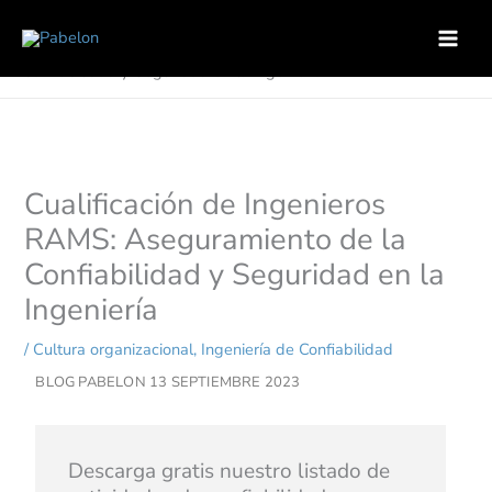
Ir
Inicio
Ingeniería de Confiabilidad
al
Cualificación de Ingenieros RAMS: Aseguramiento de la
contenido
Confiabilidad y Seguridad en la Ingeniería
Cualificación de Ingenieros
RAMS: Aseguramiento de la
Confiabilidad y Seguridad en la
Ingeniería
/
Cultura organizacional
,
Ingeniería de Confiabilidad
BLOG PABELON
13 SEPTIEMBRE 2023
Descarga gratis nuestro listado de