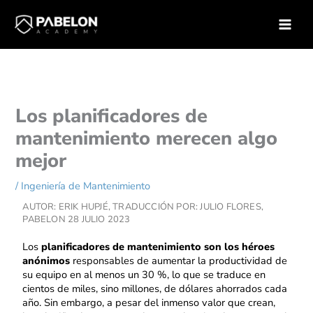
Ir
Inicio
Ingeniería de Mantenimiento
al
Los planificadores de mantenimiento merecen algo mejor
contenido
Los planificadores de
mantenimiento merecen algo
mejor
/
Ingeniería de Mantenimiento
AUTOR: ERIK HUPJÉ, TRADUCCIÓN POR: JULIO FLORES,
PABELON
28 JULIO 2023
Los
planificadores de mantenimiento son los héroes
anónimos
responsables de aumentar la productividad de
su equipo en al menos un 30 %, lo que se traduce en
cientos de miles, sino millones, de dólares ahorrados cada
año. Sin embargo, a pesar del inmenso valor que crean,