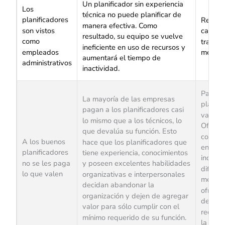
Un planificador sin experiencia
Los
técnica no puede planificar de
planificadores
Recuerd
manera efectiva. Como
son vistos
cambian
resultado, su equipo se vuelve
como
tratarl
ineficiente en uso de recursos y
empleados
mejores
aumentará el tiempo de
administrativos
inactividad.
Para re
La mayoría de las empresas
planifi
pagan a los planificadores casi
valor q
lo mismo que a los técnicos, lo
Ofrezc
que devalúa su función. Esto
compen
A los buenos
hace que los planificadores que
encima 
planificadores
tiene experiencia, conocimientos
individ
no se les paga
y poseen excelentes habilidades
difícil 
lo que valen
organizativas e interpersonales
mejore
decidan abandonar la
ofrecer
organización y dejen de agregar
de plan
valor para sólo cumplir con el
reducci
mínimo requerido de su función.
la efica