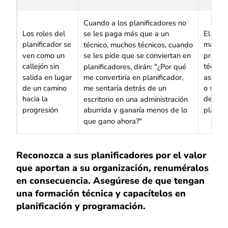
Cuando a los planificadores no
Los roles del
El pape
se les paga más que a un
planificador se
manten
técnico, muchos técnicos, cuando
ven como un
progres
se les pide que se conviertan en
callejón sin
técnico
planificadores, dirán: "¿Por qué
salida en lugar
aspira 
me convertiría en planificador,
de un camino
o super
me sentaría detrás de un
hacia la
debe i
escritorio en una administración
progresión
planifi
aburrida y ganaría menos de lo
que gano ahora?"
Reconozca a sus planificadores por el valor
que aportan a su organización, renuméralos
en consecuencia. Asegúrese de que tengan
una formación técnica y capacítelos en
planificación y programación.