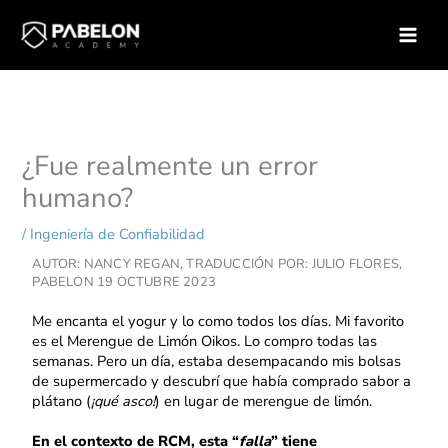
Ir
Inicio
Ingeniería de Confiabilidad
al
¿Fue realmente un error humano?
contenido
¿Fue realmente un error
humano?
/
Ingeniería de Confiabilidad
AUTOR: NANCY REGAN, TRADUCCIÓN POR: JULIO FLORES,
PABELON
19 OCTUBRE 2023
Me encanta el yogur y lo como todos los días. Mi favorito
es el Merengue de Limón Oikos. Lo compro todas las
semanas. Pero un día, estaba desempacando mis bolsas
de supermercado y descubrí que había comprado sabor a
plátano (
¡qué asco!
) en lugar de merengue de limón.
En el contexto de RCM, esta “
falla
” tiene