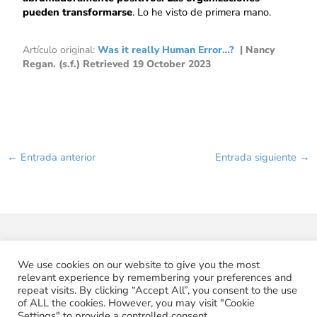
pueden transformarse
. Lo he visto de primera mano.
Artículo original:
Was it really Human Error…?
| Nancy
Regan. (s.f.) Retrieved 19 October 2023
←
Entrada anterior
Entrada siguiente
→
We use cookies on our website to give you the most
relevant experience by remembering your preferences and
repeat visits. By clicking “Accept All”, you consent to the use
of ALL the cookies. However, you may visit "Cookie
Copyright © 2026 Pabelon
Settings" to provide a controlled consent.