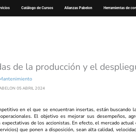
de la producción y el despliegue del OEE
rvicios
Catálogo de Cursos
Alianzas Pabelon
Herramientas de co
as de la producción y el desplie
 Mantenimiento
PABELON 05
ABRIL 2024
etitivo en el que se encuentran insertas, están buscando la
 operacionales. El objetivo es mejorar sus desempeños, ag
 expectativas de los accionistas. En efecto, el mercado actual
vicios) que ponen a disposición, sean alta calidad, velocidad, 