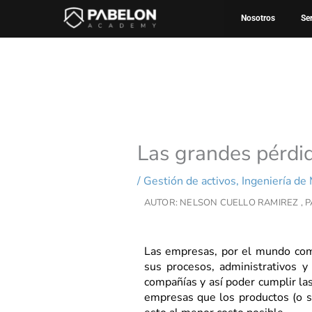
Ir
Inicio
Gestión de activos
Las grandes pérdidas 
Nosotros
Se
al
contenido
Las grandes pérdid
/
Gestión de activos
,
Ingeniería de
AUTOR: NELSON CUELLO RAMIREZ
, 
Las empresas, por el mundo comp
sus procesos, administrativos y
compañías y así poder cumplir las
empresas que los productos (o ser