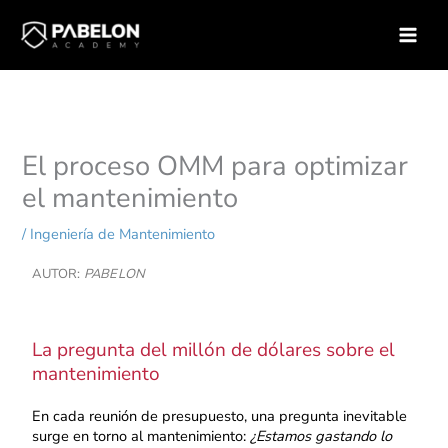
Ir
Inicio
Ingeniería de Mantenimiento
al
El proceso OMM para optimizar el mantenimiento
contenido
El proceso OMM para optimizar
el mantenimiento
/
Ingeniería de Mantenimiento
AUTOR:
PABELON
La pregunta del millón de dólares sobre el
mantenimiento
En cada reunión de presupuesto, una pregunta inevitable
surge en torno al mantenimiento:
¿Estamos gastando lo