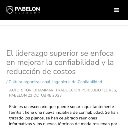
Ir
Inicio
Ingeniería de Confiabilidad
al
El liderazgo superior se enfoca en mejorar la confiabilidad y la
contenido
reducción de costos
El liderazgo superior se enfoca
en mejorar la confiabilidad y la
reducción de costos
/
Cultura organizacional
,
Ingeniería de Confiabilidad
AUTOR: TOR IDHAMMAR, TRADUCCIÓN POR: JULIO FLORES,
PABELON
23 OCTUBRE 2023
Este es un escenario que puede sonar inquietantemente
familiar: tiene una nueva iniciativa de confiabilidad. Se han
trazado los planos, se han celebrado reuniones
informativas y los nuevos términos de moda resuenan por