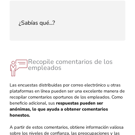
El 51% de los trabajadores millennials piensa
que las actividades de formación de equipos
¿Sabías qué...?
ayudan a retener el talento.
Fuente: BetterUp
Recopile comentarios de los
empleados
Las encuestas distribuidas por correo electrónico u otras
plataformas en línea pueden ser una excelente manera de
recopilar comentarios oportunos de los empleados. Como
beneficio adicional, sus
respuestas pueden ser
anónimas, lo que ayuda a obtener comentarios
honestos.
A partir de estos comentarios, obtiene información valiosa
sobre los niveles de confianza, las preocupaciones y las