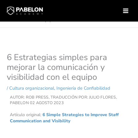
Ir
Inicio
Ingeniería de Confiabilidad
al
6 Estrategias simples para mejorar la comunicación y
contenido
visibilidad con el equipo
6 Estrategias simples para
mejorar la comunicación y
visibilidad con el equipo
/
Cultura organizacional
,
Ingeniería de Confiabilidad
AUTOR: ROB PRESS, TRADUCCIÓN POR: JULIO FLORES,
PABELON
02 AGOSTO 2023
Artículo original:
6 Simple Strategies to Improve Staff
Communication and Visibility