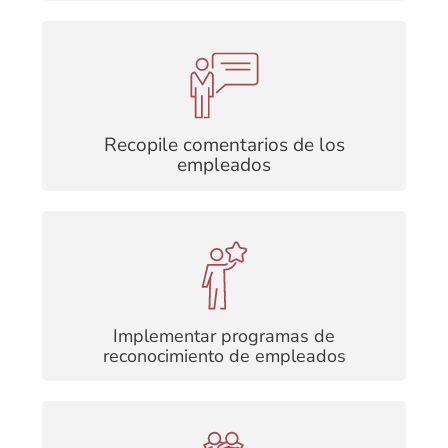
Excelente manera de obtener información
valiosa sobre los niveles de confianza, las
preocupaciones y las sugerencias para
mejoras
Recopile comentarios de los
empleados
Herramientas que ayudan al aumento de la
motivación de los empleados y el compromiso
en el lugar de trabajo
Implementar programas de
reconocimiento de empleados