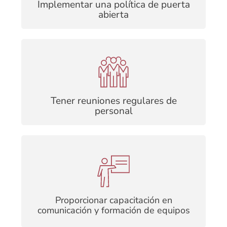
Implementar una política de puerta
abierta
Asegura que todos los miembros del equipo
estén trabajando hacia los mismos objetivos y
aborden los problemas de manera oportuna y
efectiva
Tener reuniones regulares de
personal
Forma efectiva de mejorar la comunicación, el
rendimiento en el lugar de trabajo y
desarrollo de nuevas habilidades
Proporcionar capacitación en
comunicación y formación de equipos